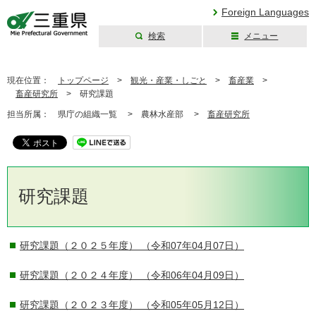
Foreign Languages
検索
メニュー
三重県公式ウェブ
サイト
現在位置：
トップページ
>
観光・産業・しごと
>
畜産業
>
畜産研究所
>
研究課題
担当所属：
県庁の組織一覧 >
農林水産部 >
畜産研究所
研究課題
研究課題（２０２５年度）
（令和07年04月07日）
研究課題（２０２４年度）
（令和06年04月09日）
研究課題（２０２３年度）
（令和05年05月12日）