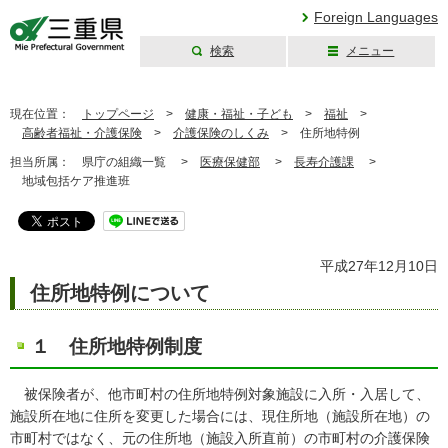
Foreign Languages
検索
メニュー
三重県公式ウェブ
サイト
現在位置：
トップページ
>
健康・福祉・子ども
>
福祉
>
高齢者福祉・介護保険
>
介護保険のしくみ
>
住所地特例
担当所属：
県庁の組織一覧 >
医療保健部
>
長寿介護課
>
地域包括ケア推進班
平成27年12月10日
住所地特例について
１ 住所地特例制度
被保険者が、他市町村の住所地特例対象施設に入所・入居して、
施設所在地に住所を変更した場合には、現住所地（施設所在地）の
市町村ではなく、元の住所地（施設入所直前）の市町村の介護保険