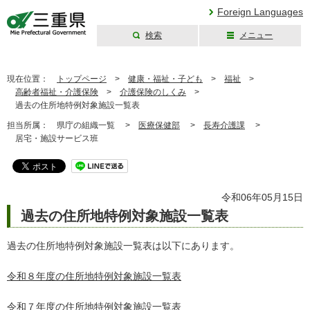
Foreign Languages
検索
メニュー
三重県公式ウェブ
サイト
現在位置：
トップページ
>
健康・福祉・子ども
>
福祉
>
高齢者福祉・介護保険
>
介護保険のしくみ
>
過去の住所地特例対象施設一覧表
担当所属：
県庁の組織一覧 >
医療保健部
>
長寿介護課
>
居宅・施設サービス班
令和06年05月15日
過去の住所地特例対象施設一覧表
過去の住所地特例対象施設一覧表は以下にあります。
令和８年度の住所地特例対象施設一覧表
令和７年度の住所地特例対象施設一覧表