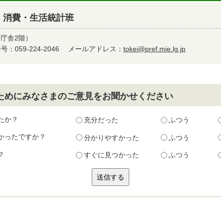
 消費・生活統計班
町庁舎2階）
：059-224-2046
メールアドレス：
tokei@pref.mie.lg.jp
ためにみなさまのご意見をお聞かせください
たか？
充分だった
ふつう
かったですか？
分かりやすかった
ふつう
？
すぐに見つかった
ふつう