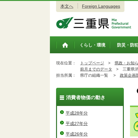
本文へ
Foreign Languages
三重県公式ウェブサイト
くらし・環境
防災・防
トップペ
ージ
現在位置：
トップページ
>
県政・お知
前月までのデータ
>
三重県消
担当所属：
県庁の組織一覧 >
政策企画
消費者物価の動き
平成28年分
平成27年分
平成26年分