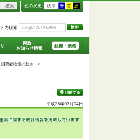
色の変更
拡大
標準
青
黄
黒
ト内検索
県政・
り
組織・業務
お知らせ情報
消費者物価の動き
>
平成28年03月04日
印刷する