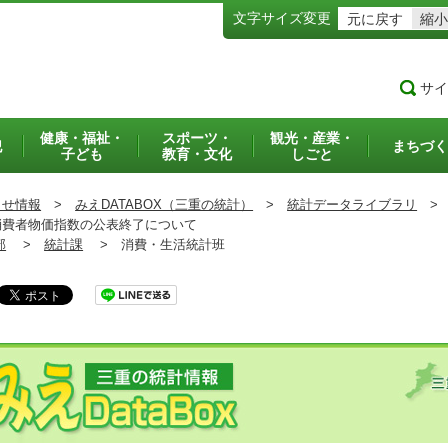
文字サイズ変更
元に戻す
縮小
サイ
健康・福祉・
スポーツ・
観光・産業・
犯
まちづく
子ども
教育・文化
しごと
らせ情報
>
みえDATABOX（三重の統計）
>
統計データライブラリ
>
費者物価指数の公表終了について
部
>
統計課
>
消費・生活統計班