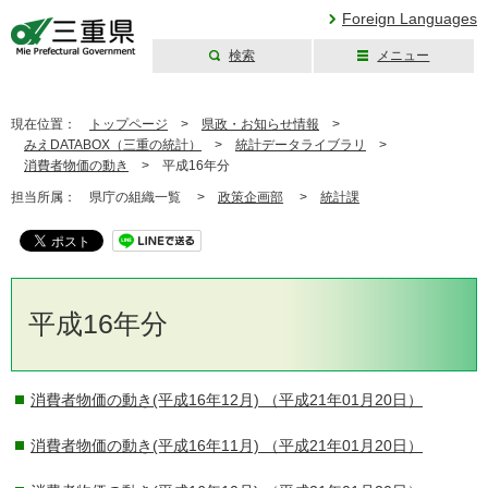
Foreign Languages
検索
メニュー
三重県公式ウェブ
サイト
現在位置：
トップページ
>
県政・お知らせ情報
>
みえDATABOX（三重の統計）
>
統計データライブラリ
>
消費者物価の動き
>
平成16年分
担当所属：
県庁の組織一覧 >
政策企画部
>
統計課
平成16年分
消費者物価の動き(平成16年12月)
（平成21年01月20日）
消費者物価の動き(平成16年11月)
（平成21年01月20日）