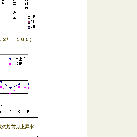
１２年＝１００）
数の対前月上昇率