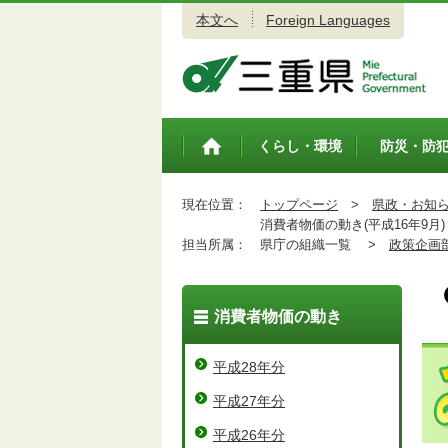
本文へ
Foreign Languages
三重県公式ウェブサイト
くらし・環境
防災・防
トップペ
ージ
現在位置：
トップページ
>
県政・お知
消費者物価の動き(平成16年9月)
担当所属：
県庁の組織一覧 >
政策企画
消費者物価の動き
平成28年分
平成27年分
平成26年分