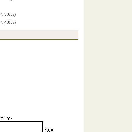
 9.6％)
 4.8％)