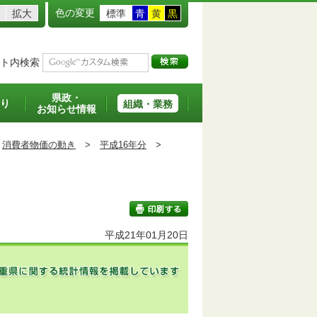
色の変更
拡大
標準
青
黄
黒
ト内検索
県政・
り
組織・業務
お知らせ情報
消費者物価の動き
>
平成16年分
>
平成21年01月20日
印刷する