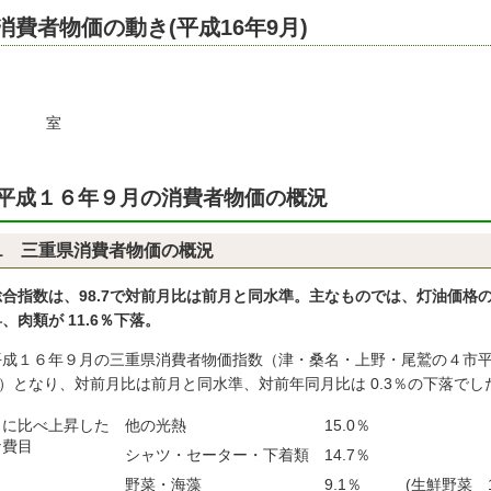
消費者物価の動き(平成16年9月)
平成１６年９月の消費者物価の概況
1 三重県消費者物価の概況
総合指数は、98.7で対前月比は前月と同水準。主なものでは、灯油価格の
、肉類が 11.6％下落。
平成１６年９月の三重県消費者物価指数（津・桑名・上野・尾鷲の４市平均
0）となり、対前月比は前月と同水準、対前年同月比は 0.3％の下落でし
月に比べ上昇した
他の光熱
15.0％
な費目
シャツ・セーター・下着類
14.7％
野菜・海藻
9.1％
(生鮮野菜 1