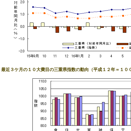
1) 最近３ケ月の１０大費目の三重県指数の動向（平成１２年＝１０