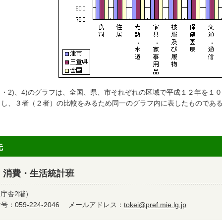
 ・2)、4)のグラフは、全国、県、市それぞれの区域で平成１２年を１
とし、３者（２者）の比較をみるため同一のグラフ内に表したものであ
先
 消費・生活統計班
町庁舎2階）
：059-224-2046
メールアドレス：
tokei@pref.mie.lg.jp