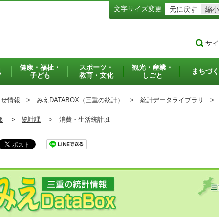
文字サイズ変更
元に戻す
縮小
サイ
健康・福祉・
スポーツ・
観光・産業・
犯
まちづく
子ども
教育・文化
しごと
らせ情報
>
みえDATABOX（三重の統計）
>
統計データライブラリ
>
部
>
統計課
>
消費・生活統計班