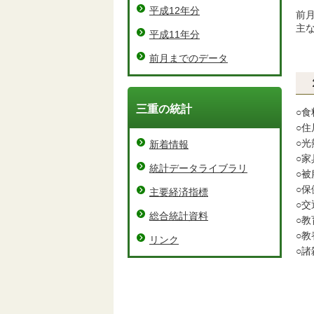
平成12年分
前
主
平成11年分
前月までのデータ
三重の統計
○食
○住
○光
新着情報
○家
統計データライブラリ
○被
○保
主要経済指標
○交
総合統計資料
○教
○教
リンク
○諸