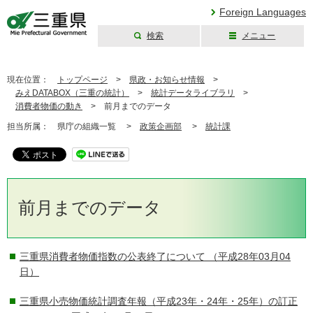
Foreign Languages
検索
メニュー
三重県公式ウェブ
サイト
現在位置：
トップページ
>
県政・お知らせ情報
>
みえDATABOX（三重の統計）
>
統計データライブラリ
>
消費者物価の動き
>
前月までのデータ
担当所属：
県庁の組織一覧 >
政策企画部
>
統計課
前月までのデータ
三重県消費者物価指数の公表終了について
（平成28年03月04
日）
三重県小売物価統計調査年報（平成23年・24年・25年）の訂正