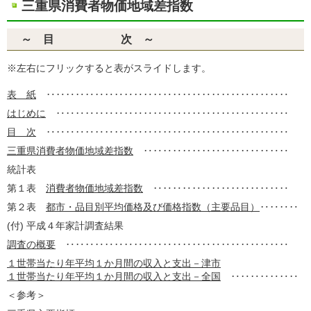
三重県消費者物価地域差指数
～ 目 次 ～
※左右にフリックすると表がスライドします。
表 紙
‥‥‥‥‥‥‥‥‥‥‥‥‥‥‥‥‥‥‥‥‥‥‥‥‥
はじめに
‥‥‥‥‥‥‥‥‥‥‥‥‥‥‥‥‥‥‥‥‥‥‥‥
目 次
‥‥‥‥‥‥‥‥‥‥‥‥‥‥‥‥‥‥‥‥‥‥‥‥‥
三重県消費者物価地域差指数
‥‥‥‥‥‥‥‥‥‥‥‥‥‥‥
統計表
第１表
消費者物価地域差指数
‥‥‥‥‥‥‥‥‥‥‥‥‥‥
第２表
都市・品目別平均価格及び価格指数（主要品目）
‥‥‥‥
(付) 平成４年家計調査結果
調査の概要
‥‥‥‥‥‥‥‥‥‥‥‥‥‥‥‥‥‥‥‥‥‥‥
１世帯当たり年平均１か月間の収入と支出－津市
１世帯当たり年平均１か月間の収入と支出－全国
‥‥‥‥‥‥‥
＜参考＞