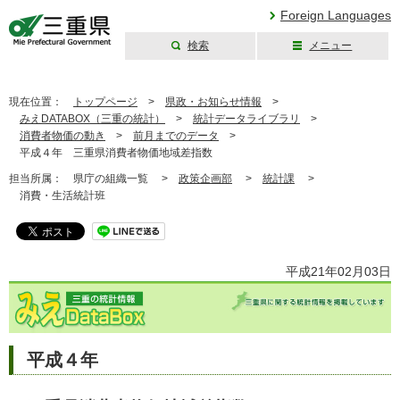
Foreign Languages
検索
メニュー
三重県公式ウェブ
サイト
現在位置：
トップページ
>
県政・お知らせ情報
>
みえDATABOX（三重の統計）
>
統計データライブラリ
>
消費者物価の動き
>
前月までのデータ
>
平成４年 三重県消費者物価地域差指数
担当所属：
県庁の組織一覧 >
政策企画部
>
統計課
>
消費・生活統計班
平成21年02月03日
平成４年