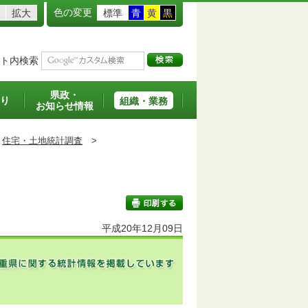
色の変更
拡大
標準
青
黄
黒
ト内検索
県政・
り
組織・業務
お知らせ情報
住宅・土地統計調査
>
平成20年12月09日
印刷する