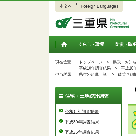
本文へ
Foreign Languages
三重県公式ウェブサイト
くらし・環境
防災・防
トップペ
ージ
現在位置：
トップページ
>
県政・お知
平成10年調査結果
>
平成10
担当所属：
県庁の組織一覧 >
政策企画
住宅・土地統計調査
令和５年調査結果
平成30年調査結果
平成25年調査結果