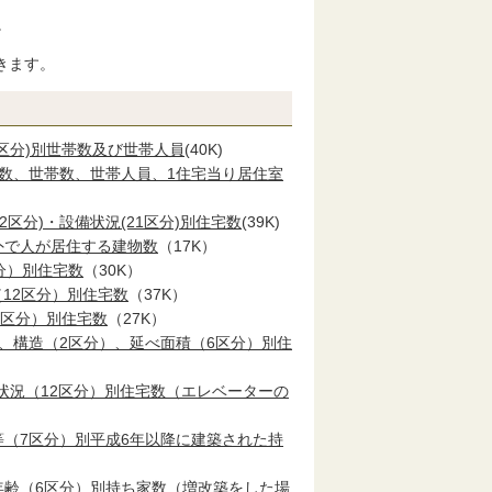
。
きます。
6区分)別世帯数及び世帯人員
(40K)
住宅数、世帯数、世帯人員、1住宅当り居住室
2区分)・設備状況(21区分)別住宅数
(39K)
外で人が居住する建物数
（17K）
分）別住宅数
（30K）
12区分）別住宅数
（37K）
3区分）別住宅数
（27K）
、構造（2区分）、延べ面積（6区分）別住
状況（12区分）別住宅数（エレベーターの
等（7区分）別平成6年以降に建築された持
年齢（6区分）別持ち家数（増改築をした場