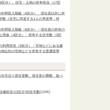
9区分）、住宅・土地の所有状況（17区
の年間収入階級（6区分）、現住居以外に所
宅数（住宅に同居する1人の準世帯－特
の年間収入階級（6区分）・現住居の所有の
な用途（4区分）・所有する住宅数（3区
の利用現況（5区分）・宅地などにある建
敷地以外の宅地などを所有する普通世帯
、1住宅当り居住室数、居住室の畳数、延べ
設備状況(12区分)別住宅数
(120K)