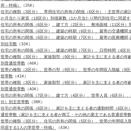
所－特掲）
（25K）
住宅の種類（3区分）、専用住宅の所有の関係（6区分）・主世帯の家
か月当たり家賃（18区分）別借家数（1か月当たり間代別住宅に同居
住宅の所有の関係（6区分
）
、建て方（2区分）、敷地面積（11区分）
住宅の所有の関係（6区分）、建築の時期（6区分）、最寄の交通機関ま
住宅の所有の関係（6区分）、建築の時期（7区分）、最寄の医療機関,
別住宅数
（32K）
住宅の所有の関係（6区分）、建築の時期（7区分）、日照時間（4区
世帯の種類（3区分）、家族類型（9区分）、家計を主に支える者の年齢
別普通世帯数
（46K）
世帯の種類（2区分）、世帯の型（9区分）、世帯の年間収入階級（9
世帯数
（41K）
世帯の種類（3区分）、家族類型（9区分）、家計を主に支える者の年齢
別普通世帯数
（40K）
住宅の所有の関係（7区分）、建て方（4区分）、世帯人員（6区分）
分）別主世帯数
（38K）
住宅の所有の関係（6区分）、家計を主に支える者の通勤時間（6区分
通世帯数（家計を主に支える者が商工・その他の業主である普通世帯
世帯の種類（3区分）、住宅の所有の関係（5区分）、世帯の年間収入
同居する1人の準世帯－特掲）
（43K）