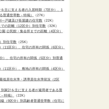
計を主に支える者の入居時期（7区分）、1
する普通世帯数－特掲）
（27K）
別一戸建及び長屋建の住宅数
（22K）
での距離（12区分）別住宅数
（32K）
公園,公民館・集会所までの距離（4区分）
分）別住宅数
（25K）
（11区分）、住宅の所有の関係（6区分）
区分）、住宅の所有の関係（5区分）別普通
（11区分）、敷地の所有の関係（4区分）
、最低居住水準・誘導居住水準状況（2区
）別家計を主に支える者が雇用者である普
数－特掲）
（22K）
階級（9区分）別高齢者普通世帯数（住宅に