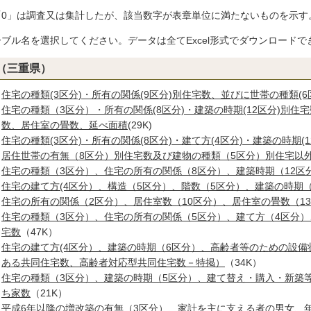
「0」は調査又は集計したが、該当数字が表章単位に満たないものを示す
ーブル名を選択してください。データは全てExcel形式でダウンロードで
（三重県）
住宅の種類(3区分)・所有の関係(9区分)別住宅数、並びに世帯の種類(
住宅の種類（3区分）・所有の関係(8区分)・建築の時期(12区分)別
数、居住室の畳数、延べ面積
(29K)
住宅の種類(3区分)・所有の関係(8区分)・建て方(4区分)・建築の時期(1
居住世帯の有無（8区分）別住宅数及び建物の種類（5区分）別住宅以
住宅の種類（3区分）、住宅の所有の関係（8区分）、建築時期（12区
住宅の建て方(4区分）、構造（5区分）、階数（5区分）、建築の時期（
住宅の所有の関係（2区分）、居住室数（10区分）、居住室の畳数（1
住宅の種類（3区分）、住宅の所有の関係（5区分）、建て方（4区分）
宅数
（47K）
住宅の建て方(4区分）、建築の時期（6区分）、高齢者等のための設備
ある共同住宅数、高齢者対応型共同住宅数－特掲）
（34K）
住宅の種類（3区分）、建築の時期（5区分）、建て替え・購入・新築
ち家数
（21K）
平成6年以降の増改築の有無（3区分）、家計を主に支える者の男女、