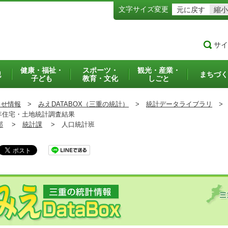
文字サイズ変更
元に戻す
縮小
サイ
健康・福祉・
スポーツ・
観光・産業・
犯
まちづく
子ども
教育・文化
しごと
らせ情報
>
みえDATABOX（三重の統計）
>
統計データライブラリ
>
年住宅・土地統計調査結果
部
>
統計課
>
人口統計班