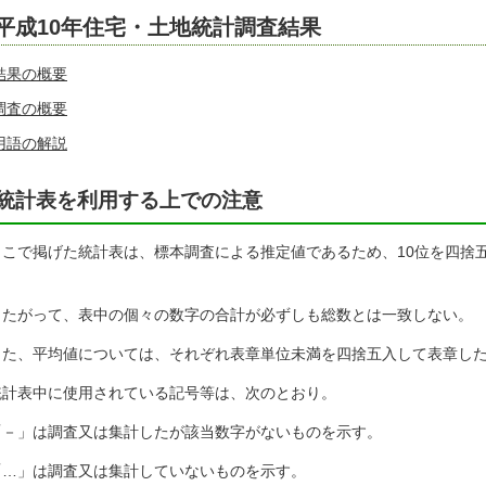
平成10年住宅・土地統計調査結果
結果の概要
調査の概要
用語の解説
統計表を利用する上での注意
ここで掲げた統計表は、標本調査による推定値であるため、10位を四捨五
。
したがって、表中の個々の数字の合計が必ずしも総数とは一致しない。
また、平均値については、それぞれ表章単位未満を四捨五入して表章し
統計表中に使用されている記号等は、次のとおり。
「－」は調査又は集計したが該当数字がないものを示す。
「…」は調査又は集計していないものを示す。