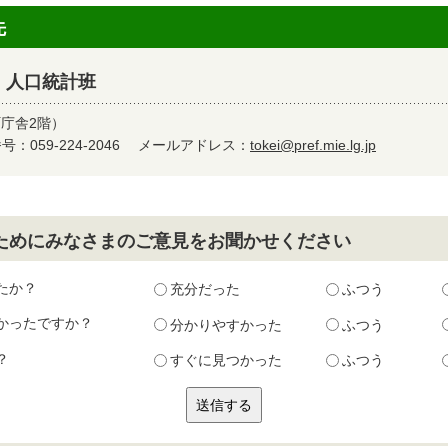
先
 人口統計班
町庁舎2階）
：059-224-2046
メールアドレス：
tokei@pref.mie.lg.jp
ためにみなさまのご意見をお聞かせください
たか？
充分だった
ふつう
かったですか？
分かりやすかった
ふつう
？
すぐに見つかった
ふつう