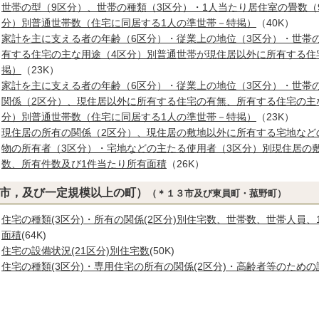
世帯の型（9区分）、世帯の種類（3区分）・1人当たり居住室の畳数（
分）別普通世帯数（住宅に同居する1人の準世帯－特掲）
（40K）
家計を主に支える者の年齢（6区分）・従業上の地位（3区分）・世帯
有する住宅の主な用途（4区分）別普通世帯が現住居以外に所有する住
掲）
（23K）
家計を主に支える者の年齢（6区分）・従業上の地位（3区分）・世帯
関係（2区分）、現住居以外に所有する住宅の有無、所有する住宅の主
分）別普通世帯数（住宅に同居する1人の準世帯－特掲）
（23K）
現住居の所有の関係（2区分）、現住居の敷地以外に所有する宅地など
物の所有者（3区分）・宅地などの主たる使用者（3区分）別現住居の
数、所有件数及び1件当たり所有面積
（26K）
(市，及び一定規模以上の町）
（＊１３市及び東員町・菰野町）
住宅の種類(3区分)・所有の関係(2区分)別住宅数、世帯数、世帯人員
面積
(64K)
住宅の設備状況(21区分)別住宅数
(50K)
住宅の種類(3区分)・専用住宅の所有の関係(2区分)・高齢者等のための