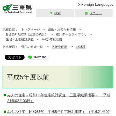
Foreign Languages
検索
メニュー
三重県公式ウェブ
サイト
現在位置：
トップページ
>
県政・お知らせ情報
>
みえDATABOX（三重の統計）
>
統計データライブラリ
>
住宅・土地統計調査
>
平成5年度以前
担当所属：
県庁の組織一覧 >
政策企画部
>
統計課
平成5年度以前
みえの住宅－昭和63年住宅統計調査 三重県結果概要－
（平成
21年02月03日）
みえの住宅（昭和63年、平成5年住宅統計調査）
（平成21年02