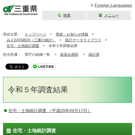
Foreign Languages
検索
メニュー
三重県公式ウェブ
サイト
現在位置：
トップページ
>
県政・お知らせ情報
>
みえDATABOX（三重の統計）
>
統計データライブラリ
>
住宅・土地統計調査
>
令和５年調査結果
担当所属：
県庁の組織一覧 >
政策企画部
>
統計課
令和５年調査結果
住宅・土地統計調査
（平成20年09月17日）
住宅・土地統計調査