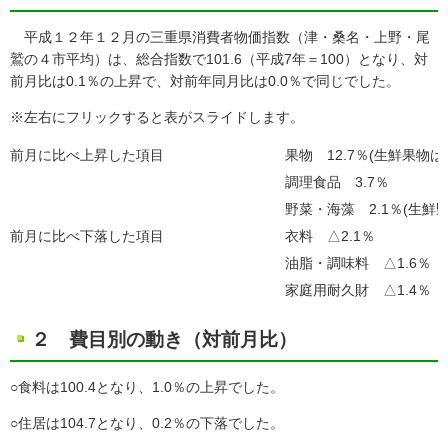
平成１２年１２月の三重県消費者物価指数（津・桑名・上野・尾
鷲の４市平均）は、総合指数で101.6（平成7年＝100）となり、対
前月比は0.1％の上昇で、対前年同月比は0.0％で同じでした。
※左右にフリックすると表がスライドします。
前月に比べ上昇した項目
果物 12.7％(生鮮果物は1
調理食品 3.7％
野菜・海藻 2.1％(生鮮野
前月に比べ下落した項目
衣料 △2.1％
油脂・調味料 △1.6％
家庭用耐久財 △1.4％
２ 費目別の動き（対前月比）
○食料は100.4となり、1.0％の上昇でした。
○住居は104.7となり、0.2％の下落でした。