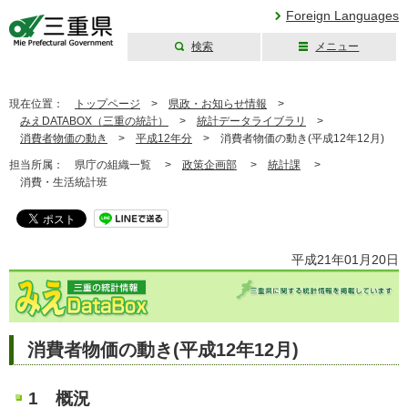
Foreign Languages
検索
メニュー
三重県公式ウェブ
サイト
現在位置：
トップページ
>
県政・お知らせ情報
>
みえDATABOX（三重の統計）
>
統計データライブラリ
>
消費者物価の動き
>
平成12年分
>
消費者物価の動き(平成12年12月)
担当所属：
県庁の組織一覧 >
政策企画部
>
統計課
>
消費・生活統計班
平成21年01月20日
消費者物価の動き(平成12年12月)
1 概況