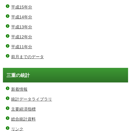
平成15年分
平成14年分
平成13年分
平成12年分
平成11年分
前月までのデータ
三重の統計
新着情報
統計データライブラリ
主要経済指標
総合統計資料
リンク