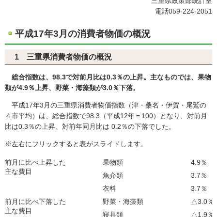
三重県政策部統計室
電話059-224-2051
平成17年3月の消費者物価の概況
1 三重県消費者物価の概況
総合指数は、98.3で対前月比は0.3％の上昇。主なものでは、果物
類が4.9％上昇、野菜・海藻類が3.0％下落。
平成17年3月の三重県消費者物価指数（津・桑名・伊賀・尾鷲の
４市平均）は、総合指数で98.3（平成12年＝100）となり、対前月
比は0.3％の上昇、対前年同月比は 0.2％の下落でした。
※左右にフリックすると表がスライドします。
前月に比べ上昇した
果物類
4.9％
主な費目
魚介類
3.7％
衣料
3.7％
前月に比べ下落した
野菜・海藻類
△3.0％
主な費目
寝具類
△1.9％