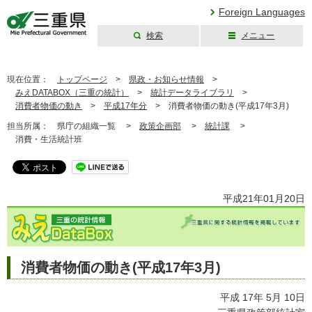
Foreign Languages
検索
メニュー
三重県公式ウェブ
サイト
現在位置：
トップページ
>
県政・お知らせ情報
>
みえDATABOX（三重の統計）
>
統計データライブラリ
>
消費者物価の動き
>
平成17年分
>
消費者物価の動き(平成17年3月)
担当所属：
県庁の組織一覧 >
政策企画部
>
統計課
>
消費・生活統計班
平成21年01月20日
消費者物価の動き(平成17年3月)
平成 17年 5月 10日