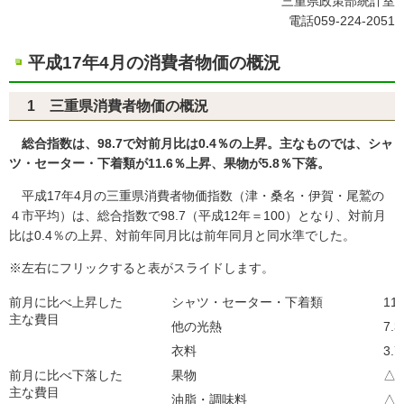
三重県政策部統計室
電話059-224-2051
平成17年4月の消費者物価の概況
1 三重県消費者物価の概況
総合指数は、98.7で対前月比は0.4％の上昇。主なものでは、シャ
ツ・セーター・下着類が11.6％上昇、果物が5.8％下落。
平成17年4月の三重県消費者物価指数（津・桑名・伊賀・尾鷲の
４市平均）は、総合指数で98.7（平成12年＝100）となり、対前月
比は0.4％の上昇、対前年同月比は前年同月と同水準でした。
※左右にフリックすると表がスライドします。
前月に比べ上昇した
シャツ・セーター・下着類
11
主な費目
他の光熱
7.
衣料
3.
前月に比べ下落した
果物
△5
主な費目
油脂・調味料
△2