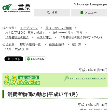
Foreign Languages
検索
メニュー
三重県公式ウェブ
サイト
現在位置：
トップページ
>
県政・お知らせ情報
>
みえDATABOX（三重の統計）
>
統計データライブラリ
>
消費者物価の動き
>
平成17年分
>
消費者物価の動き(平成17年4月)
担当所属：
県庁の組織一覧 >
政策企画部
>
統計課
>
消費・生活統計班
平成21年01月20日
消費者物価の動き(平成17年4月)
平成 17年 6月 10日