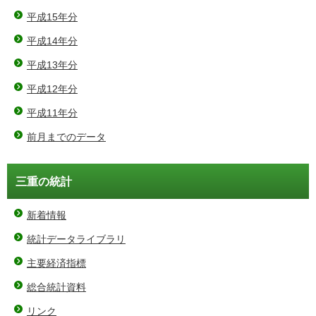
平成15年分
平成14年分
平成13年分
平成12年分
平成11年分
前月までのデータ
三重の統計
新着情報
統計データライブラリ
主要経済指標
総合統計資料
リンク