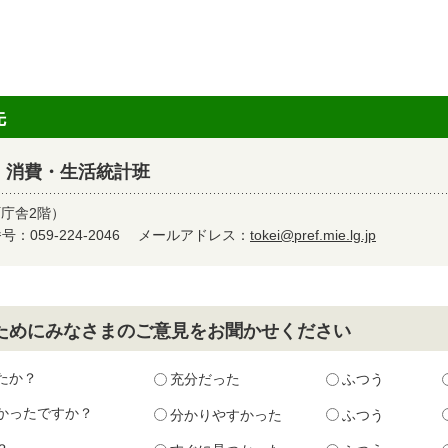
先
 消費・生活統計班
町庁舎2階）
：059-224-2046
メールアドレス：
tokei@pref.mie.lg.jp
ためにみなさまのご意見をお聞かせください
たか？
充分だった
ふつう
かったですか？
分かりやすかった
ふつう