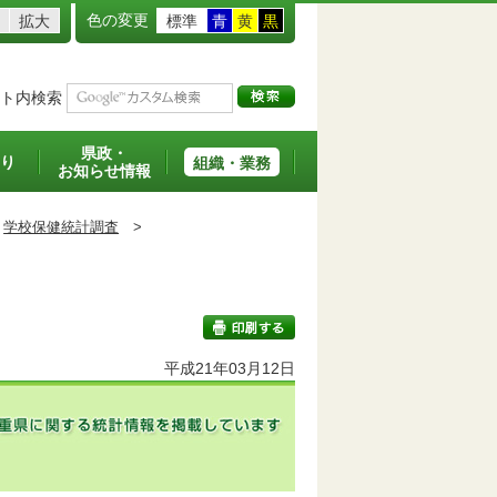
色の変更
拡大
標準
青
黄
黒
ト内検索
県政・
り
組織・業務
お知らせ情報
学校保健統計調査
>
平成21年03月12日
印刷する