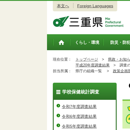
本文へ
Foreign Languages
三重県公式ウェブサイト
くらし・環境
防災・防
トップペ
ージ
現在位置：
トップページ
>
県政・お知
平成20年度調査結果
>
調査の
担当所属：
県庁の組織一覧 >
政策企画
学校保健統計調査
令和7年度調査結果
令和6年度調査結果
令和5年度調査結果