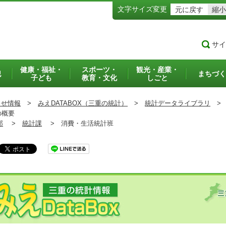
文字サイズ変更
元に戻す
縮小
サイ
健康・福祉・
スポーツ・
観光・産業・
犯
まちづく
子ども
教育・文化
しごと
らせ情報
>
みえDATABOX（三重の統計）
>
統計データライブラリ
>
概要
部
>
統計課
>
消費・生活統計班