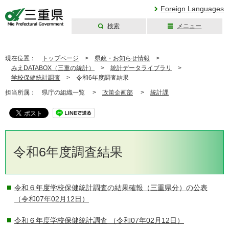
Foreign Languages
検索
メニュー
三重県公式ウェブ
サイト
現在位置：
トップページ
>
県政・お知らせ情報
>
みえDATABOX（三重の統計）
>
統計データライブラリ
>
学校保健統計調査
>
令和6年度調査結果
担当所属：
県庁の組織一覧 >
政策企画部
>
統計課
令和6年度調査結果
令和６年度学校保健統計調査の結果確報（三重県分）の公表
（令和07年02月12日）
令和６年度学校保健統計調査
（令和07年02月12日）