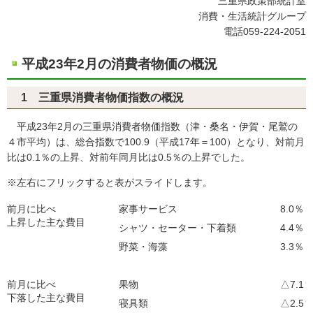
三重県政策部統計室
消費・生活統計グループ
電話059-224-2051
平成23年2月の消費者物価の概況
1 三重県消費者物価指数の概況
平成23年2月の三重県消費者物価指数（津・桑名・伊賀・尾鷲の
４市平均）は、総合指数で100.9（平成17年＝100）となり、対前月
比は0.1％の上昇、対前年同月比は0.5％の上昇でした。
※左右にフリックすると表がスライドします。
前月に比べ
家事サービス
8.0％
上昇した主な費目
シャツ・セーター・下着類
4.4％
野菜・海藻
3.3％
前月に比べ
果物
△7.1
下落した主な費目
寝具類
△2.5