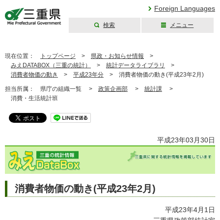
Foreign Languages
検索
メニュー
三重県公式ウェブ
サイト
現在位置：
トップページ
>
県政・お知らせ情報
>
みえDATABOX（三重の統計）
>
統計データライブラリ
>
消費者物価の動き
>
平成23年分
>
消費者物価の動き(平成23年2月)
担当所属：
県庁の組織一覧 >
政策企画部
>
統計課
>
消費・生活統計班
平成23年03月30日
消費者物価の動き(平成23年2月)
平成23年4月1日