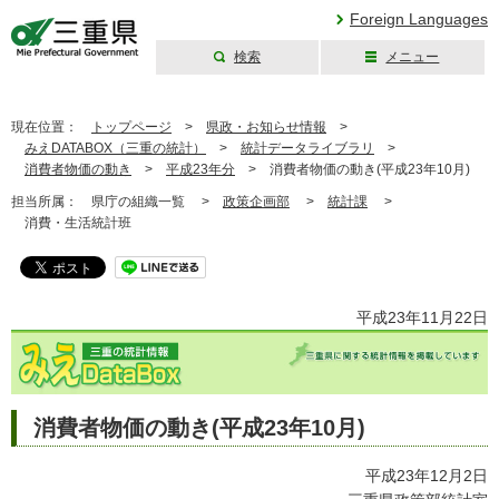
Foreign Languages
検索
メニュー
三重県公式ウェブ
サイト
現在位置：
トップページ
>
県政・お知らせ情報
>
みえDATABOX（三重の統計）
>
統計データライブラリ
>
消費者物価の動き
>
平成23年分
>
消費者物価の動き(平成23年10月)
担当所属：
県庁の組織一覧 >
政策企画部
>
統計課
>
消費・生活統計班
平成23年11月22日
消費者物価の動き(平成23年10月)
平成23年12月2日