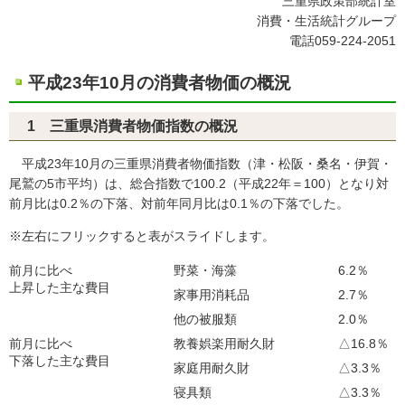
三重県政策部統計室
消費・生活統計グループ
電話059-224-2051
平成23年10月の消費者物価の概況
1 三重県消費者物価指数の概況
平成23年10月の三重県消費者物価指数（津・松阪・桑名・伊賀・
尾鷲の5市平均）は、総合指数で100.2（平成22年＝100）となり対
前月比は0.2％の下落、対前年同月比は0.1％の下落でした。
※左右にフリックすると表がスライドします。
前月に比べ
野菜・海藻
6.2％
上昇した主な費目
家事用消耗品
2.7％
他の被服類
2.0％
前月に比べ
教養娯楽用耐久財
△16.8％
下落した主な費目
家庭用耐久財
△3.3％
寝具類
△3.3％