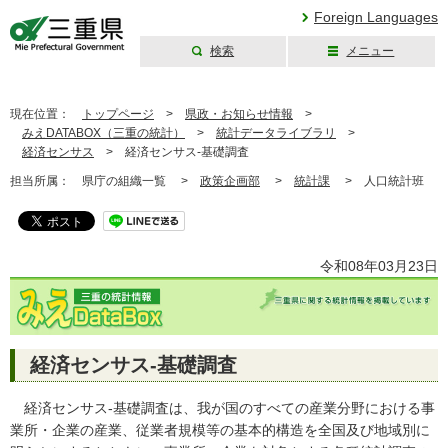
Foreign Languages
検索
メニュー
三重県公式ウェブ
サイト
現在位置：
トップページ
>
県政・お知らせ情報
>
みえDATABOX（三重の統計）
>
統計データライブラリ
>
経済センサス
>
経済センサス-基礎調査
担当所属：
県庁の組織一覧 >
政策企画部
>
統計課
>
人口統計班
令和08年03月23日
経済センサス-基礎調査
経済センサス‐基礎調査は、我が国のすべての産業分野における事
業所・企業の産業、従業者規模等の基本的構造を全国及び地域別に