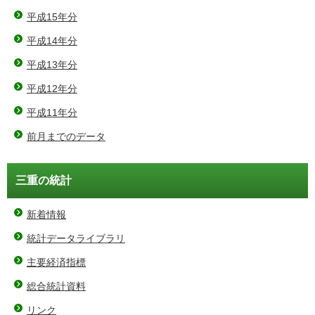
平成15年分
平成14年分
平成13年分
平成12年分
平成11年分
前月までのデータ
三重の統計
新着情報
統計データライブラリ
主要経済指標
総合統計資料
リンク