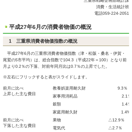
三重県戦略企画部統計課
消費・生活統計班
電話059-224-2051
平成27年6月の消費者物価の概況
1 三重県消費者物価指数の概況
平成27年6月の三重県消費者物価指数（津・松阪・桑名・伊賀・
尾鷲の5市平均）は、総合指数で104.3（平成22年＝100）となり前
月より0.2％の下落、対前年同月比は0.7％の上昇でした。
※左右にフリックすると表がスライドします。
前月に比べ
教養娯楽用耐久財
9.3％
上昇した主な費目
家事用消耗品
2.1％
穀類
1.4％
家庭用耐久財
1.4%
前月に比べ
果物
△12.9％
下落した主な費目
電気代
△2.7％