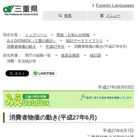
Foreign Languages
検索
メニュー
三重県公式ウェブ
サイト
現在位置：
トップページ
>
県政・お知らせ情報
>
みえDATABOX（三重の統計）
>
統計データライブラリ
>
消費者物価の動き
>
平成27年分
>
消費者物価の動き(平成27年6月)
担当所属：
県庁の組織一覧 >
政策企画部
>
統計課
>
消費・生活統計班
平成27年08月03日
消費者物価の動き(平成27年6月)
平成27年8月7日