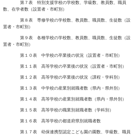
第７表 特別支援学校の学校数、学級数、教員数、職員
数、在学者数（設置者・市町別）
第８表 専修学校の学校数、教員数、職員数、生徒数（設
置者・市町別）
第９表 各種学校の学校数、教員数、職員数、生徒数（設
置者・市町別）
第１０表 中学校の卒業後の状況（設置者・市町別）
第１１表 高等学校の卒業後の状況（設置者・市町別）
第１２表 高等学校の卒業後の状況（課程・学科別）
第１３表 中学校の産業別就職者数（県内・県外別）
第１４表 高等学校の産業別就職者数（県内・県外別）
第１５表 高等学校の職業別就職者数（学科別）
第１６表 高等学校の都道府県別就職者数
第１７表 幼保連携型認定こども園の園数、学級数、職員