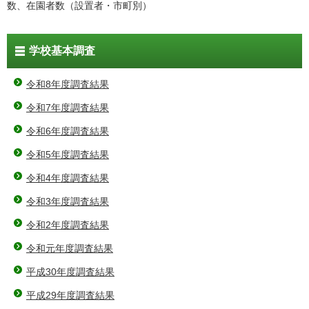
数、在園者数（設置者・市町別）
学校基本調査
令和8年度調査結果
令和7年度調査結果
令和6年度調査結果
令和5年度調査結果
令和4年度調査結果
令和3年度調査結果
令和2年度調査結果
令和元年度調査結果
平成30年度調査結果
平成29年度調査結果