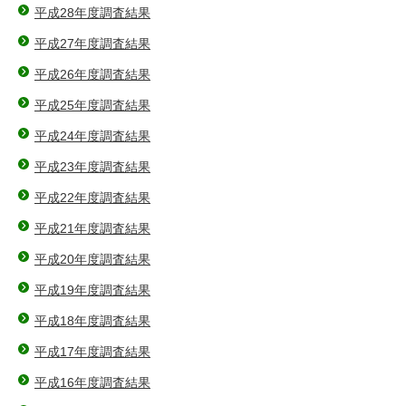
平成28年度調査結果
平成27年度調査結果
平成26年度調査結果
平成25年度調査結果
平成24年度調査結果
平成23年度調査結果
平成22年度調査結果
平成21年度調査結果
平成20年度調査結果
平成19年度調査結果
平成18年度調査結果
平成17年度調査結果
平成16年度調査結果