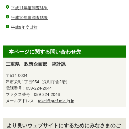
平成11年度調査結果
平成10年度調査結果
平成9年度以前
本ページに関する問い合わせ先
三重県 政策企画部 統計課
〒514-0004
津市栄町1丁目954（栄町庁舎2階）
電話番号：
059-224-2044
ファクス番号：059-224-2046
メールアドレス：
tokei@pref.mie.lg.jp
より良いウェブサイトにするためにみなさまのご