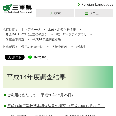
Foreign Languages
検索
メニュー
三重県公式ウェブ
サイト
現在位置：
トップページ
>
県政・お知らせ情報
>
みえDATABOX（三重の統計）
>
統計データライブラリ
>
学校基本調査
>
平成14年度調査結果
担当所属：
県庁の組織一覧 >
政策企画部
>
統計課
平成14年度調査結果
ご利用にあたって
（平成20年12月25日）
平成14年度学校基本調査結果の概要
（平成20年12月25日）