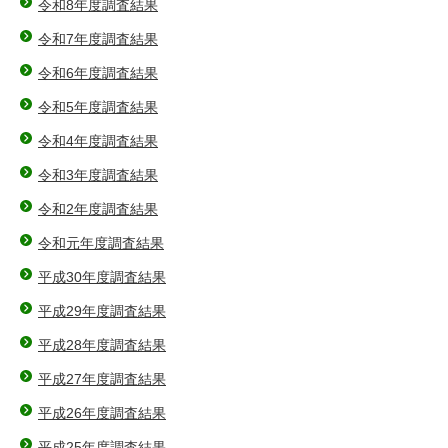
令和8年度調査結果
令和7年度調査結果
令和6年度調査結果
令和5年度調査結果
令和4年度調査結果
令和3年度調査結果
令和2年度調査結果
令和元年度調査結果
平成30年度調査結果
平成29年度調査結果
平成28年度調査結果
平成27年度調査結果
平成26年度調査結果
平成25年度調査結果