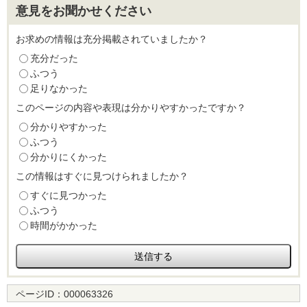
意見をお聞かせください
お求めの情報は充分掲載されていましたか？
充分だった
ふつう
足りなかった
このページの内容や表現は分かりやすかったですか？
分かりやすかった
ふつう
分かりにくかった
この情報はすぐに見つけられましたか？
すぐに見つかった
ふつう
時間がかかった
ページID：
000063326