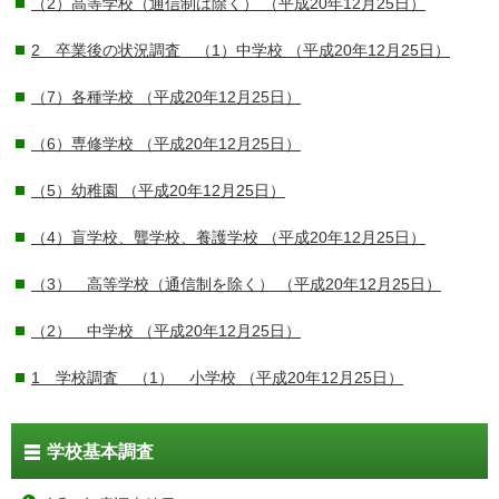
（2）高等学校（通信制は除く）
（平成20年12月25日）
2 卒業後の状況調査 （1）中学校
（平成20年12月25日）
（7）各種学校
（平成20年12月25日）
（6）専修学校
（平成20年12月25日）
（5）幼稚園
（平成20年12月25日）
（4）盲学校、聾学校、養護学校
（平成20年12月25日）
（3） 高等学校（通信制を除く）
（平成20年12月25日）
（2） 中学校
（平成20年12月25日）
1 学校調査 （1） 小学校
（平成20年12月25日）
学校基本調査