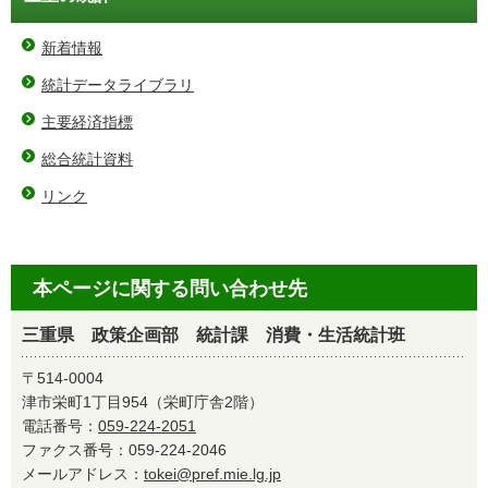
新着情報
統計データライブラリ
主要経済指標
総合統計資料
リンク
本ページに関する問い合わせ先
三重県 政策企画部 統計課 消費・生活統計班
〒514-0004
津市栄町1丁目954（栄町庁舎2階）
電話番号：
059-224-2051
ファクス番号：059-224-2046
メールアドレス：
tokei@pref.mie.lg.jp