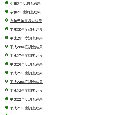
令和3年度調査結果
令和2年度調査結果
令和元年度調査結果
平成30年度調査結果
平成29年度調査結果
平成28年度調査結果
平成27年度調査結果
平成26年度調査結果
平成25年度調査結果
平成24年度調査結果
平成23年度調査結果
平成22年度調査結果
平成21年度調査結果