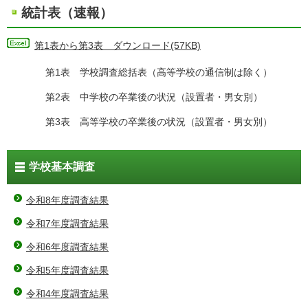
統計表（速報）
第1表から第3表 ダウンロード(57KB)
第1表 学校調査総括表（高等学校の通信制は除く）
第2表 中学校の卒業後の状況（設置者・男女別）
第3表 高等学校の卒業後の状況（設置者・男女別）
学校基本調査
令和8年度調査結果
令和7年度調査結果
令和6年度調査結果
令和5年度調査結果
令和4年度調査結果