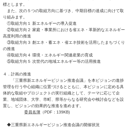
標とします。
また、次の５つの取組方向に基づき、中期目標の達成に向けて取
り組みます。
①取組方向１ 新エネルギーの導入促進
②取組方向２ 家庭・事業所における省エネ・革新的なエネルギー
高度利用の推進
③取組方向３ 創エネ・蓄エネ・省エネ技術を活用したまちづくり
の推進
④取組方向４ 環境・エネルギー関連産業の育成
⑤取組方向５ 次世代の地域エネルギー等の活用推進
４．計画の推進
「三重県新エネルギービジョン推進会議」を本ビジョンの進捗
管理を行う中心組織に位置づけるとともに、本ビジョンに定める具
体的な取組やプロジェクトの実行組織として、テーマに応じて企
業、地域団体、大学、市町、県等からなる研究会や検討会などを設
置し、ビジョンの効果的な推進を進めます。
委員名簿
（PDF：139KB)
◆三重県新エネルギービジョン推進会議の開催状況