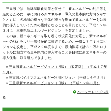
三重県では、地球温暖化対策と併せて、新エネルギーの利用等を
進めるために、県における新エネルギー導入の基本的な方向を示す
とともに、各地域の様々な主体が様々な場面で新エネルギーを効果
的に導入していくための指針となることを目的として、平成１２年
３月に「三重県新エネルギービジョン」を策定しました。
その後、新エネルギーを取り巻く状況変化に対応し、新エネルギ
ーへの取組をより一層積極的に推進するため、平成１７年３月にビ
ジョンを改定し、平成２２年度末までに原油換算で計３１万キロリ
ットルに相当する量を県内に導入することを目標に新エネルギーの
導入促進に取り組んできました。
○
三重県新エネルギービジョン（旧版）（改定版） （平成１７年
３月）
○
三重県バイオマスエネルギー利用ビジョン （平成１６年３月）
○
三重県新エネルギービジョン（旧版） （平成１２年３月）
ページのトップへ戻
る