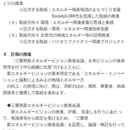
くりの推進
☆注力する取組：エネルギー地産地消のまちづくり支援
Society5.0時代を意識した取組の推進
（４）取組方向４ 環境・エネルギー関連産業の育成と集積
☆注力する取組：環境・エネルギー関連技術支援
（５）取組方向５ 次世代の地域エネルギー等の活用推進
☆注力する取組：バイオリファイナリー関連プロジェクト
６ 計画の推進
「三重県新エネルギービジョン推進会議」を本ビジョンの進捗
管理を行う中心組織に位置づけるとともに、
新エネルギービジョンの基本理念である「エネルギー・イノベー
ションと協創によるみえの地域エネルギー力
の向上」の実現に向け、県は、市町のほか、県民、事業者、地域
団体等と連携して取組を進めます。
◆三重県新エネルギービジョン推進会議
新エネルギービジョンの推進、評価、 見直しを行うにあたっ
て、有識者等から助言を受けるため、「三重県
新エネルギービジョン推進会議」を設置し、協議・検討を行って