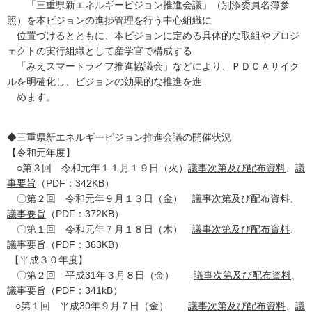
「三重県新エネルギービジョン推進会議」（別添委員名簿参
照）を本ビジョンの進捗管理を行う中心組織に
位置づけるとともに、本ビジョンに定める具体的な取組やプロジ
ェクトの実行組織として産学官で構成する
「みえスマートライフ推進協議会」などにより、ＰＤＣＡサイク
ルを明確化し、ビジョンの効果的な推進を進
めます。
◆三重県新エネルギービジョン推進会議の開催状況
【令和元年度】
○第３回 令和元年１１月１９日（火）
議事次第及び配布資料
、
議
事要旨
（PDF：342KB）
〇第２回 令和元年９月１３日（金）
議事次第及び配布資料
、
議事要旨
（PDF：372KB）
〇第１回 令和元年７月１８日（木）
議事次第及び配布資料
、
議事要旨
（PDF：363KB）
【平成３０年度】
〇第２回 平成31年３月８日（金）
議事次第及び配布資料
、
議事要旨
（PDF：341kB）
○第１回 平成30年９月７日（金）
議事次第及び配布資料
、
議