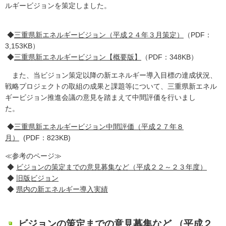
ルギービジョンを策定しました。
◆
三重県新エネルギービジョン（平成２４年３月策定）
（PDF：
3,153KB）
◆
三重県新エネルギービジョン【概要版】
（PDF：348KB）
また、当ビジョン策定以降の新エネルギー導入目標の達成状況、
戦略プロジェクトの取組の成果と課題等について、三重県新エネル
ギービジョン推進会議の意見を踏まえて中間評価を行いまし
た。
◆
三重県新エネルギービジョン中間評価（平成２７年８
月）
(PDF：823KB)
≪参考のページ≫
◆
ビジョンの策定までの意見募集など（平成２２～２３年度）
◆
旧版ビジョン
◆
県内の新エネルギー導入実績
ビジョンの策定までの意見募集など （平成２