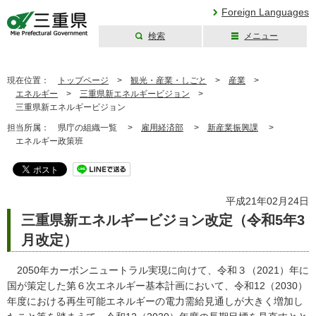
Foreign Languages
検索
メニュー
三重県公式ウェブ
サイト
現在位置：
トップページ
>
観光・産業・しごと
>
産業
>
エネルギー
>
三重県新エネルギービジョン
>
三重県新エネルギービジョン
担当所属：
県庁の組織一覧 >
雇用経済部
>
新産業振興課
>
エネルギー政策班
平成21年02月24日
三重県新エネルギービジョン改定（令和5年3
月改定）
2050年カーボンニュートラル実現に向けて、令和３（2021）年に
国が策定した第６次エネルギー基本計画において、令和12（2030）
年度における再生可能エネルギーの電力需給見通しが大きく増加し