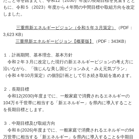
たこと等を踏まえて、令和12（2030）年度の長期目標を見直すとと
もに、令和５（2023）年度から４年間の中間目標や取組方向を改定
しました。
三重県新エネルギービジョン（令和５年３月策定）
（PDF：
3,623 KB）
三重県新エネルギービジョン【概要版】
（PDF：343KB）
１．計画期間、基本理念、基本方針
令和２年３月に改定した現行の新エネルギービジョンの考え方に
沿いながら、「強じんな美し国ビジョンみえ・みえ元気プラン」
（令和４年10月策定）の個別計画として引き続き取組を進めます。
２．長期目標
令和12(2030)年度までに、一般家庭で消費されるエネルギーの
104万６千世帯に相当する「新エネルギー」を県内に導入すること
を長期目標とします。
３．中期目標及び取組方向
令和８(2026)年度までに、一般家庭で消費されるエネルギーの94
万世帯に相当する「新エネルギー」を県内に導入することを中期目