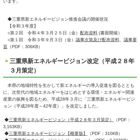
います。
◆三重県新エネルギービジョン推進会議の開催状況
【令和３年度】
○第２回 令和４年３月２５日（金）
配布資料
(書面開催）
○第１回 令和３年９月３日（金）
議事次第及び配布資料
、
議事要
旨
（PDF：306KB）
三重県新エネルギービジョン改定（平成２８年
３月策定）
本県の地域特性を生かして新エネルギーの導入促進を図るととも
に、次世代の地域エネルギーをはじめとする環境・エネルギー関連
産業の振興を図るため、平成28年３月に「三重県新エネルギービジ
ョン（平成28年度～42年度）」を改定しました。
◆
三重県新エネルギービジョン（平成２８年３月策定）
（PDF：
3,163KB）
◆
三重県新エネルギービジョン【概要版】
（PDF：310KB）