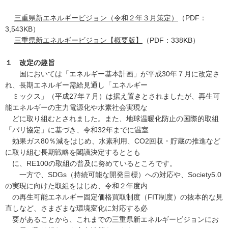
三重県新エネルギービジョン（令和２年３月策定）
（PDF：
3,543KB）
三重県新エネルギービジョン【概要版】
（PDF：338KB）
１ 改定の趣旨
国においては「エネルギー基本計画」が平成30年７月に改定さ
れ、長期エネルギー需給見通し「エネルギー
ミックス」（平成27年７月）は据え置きとされましたが、再生可
能エネルギーの主力電源化や水素社会実現な
どに取り組むとされました。また、地球温暖化防止の国際的取組
「パリ協定」に基づき、令和32年までに温室
効果ガス80％減をはじめ、水素利用、CO2回収・貯蔵の推進など
に取り組む長期戦略を閣議決定するととも
に、RE100の取組の普及に努めているところです。
一方で、SDGs（持続可能な開発目標）への対応や、Society5.0
の実現に向けた取組をはじめ、令和２年度内
の再生可能エネルギー固定価格買取制度（FIT制度）の抜本的な見
直しなど、さまざまな環境変化に対応する必
要があることから、これまでの三重県新エネルギービジョンにお