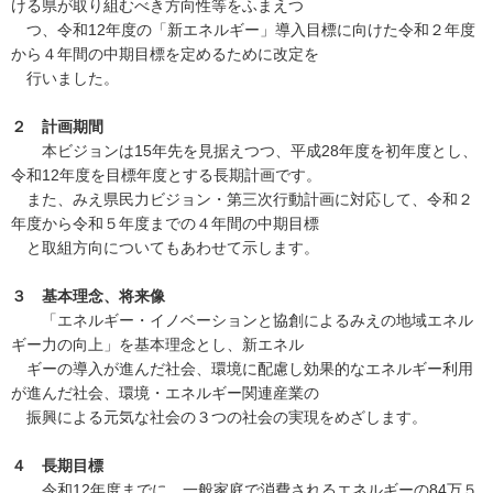
ける県が取り組むべき方向性等をふまえつ
つ、令和12年度の「新エネルギー」導入目標に向けた令和２年度
から４年間の中期目標を定めるために改定を
行いました。
２ 計画期間
本ビジョンは15年先を見据えつつ、平成28年度を初年度とし、
令和12年度を目標年度とする長期計画です。
また、みえ県民力ビジョン・第三次行動計画に対応して、令和２
年度から令和５年度までの４年間の中期目標
と取組方向についてもあわせて示します。
３ 基本理念、将来像
「エネルギー・イノベーションと協創によるみえの地域エネル
ギー力の向上」を基本理念とし、新エネル
ギーの導入が進んだ社会、環境に配慮し効果的なエネルギー利用
が進んだ社会、環境・エネルギー関連産業の
振興による元気な社会の３つの社会の実現をめざします。
４ 長期目標
令和12年度までに、一般家庭で消費されるエネルギーの84万５