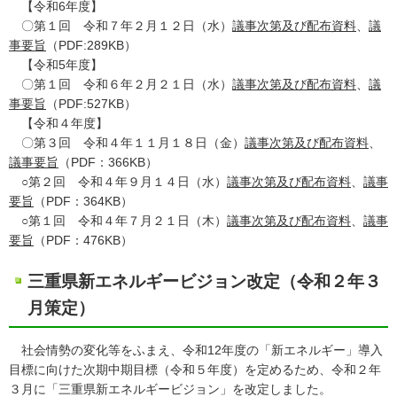
【令和6年度】
〇第１回 令和７年２月１２日（水）
議事次第及び配布資料
、
議
事要旨
（PDF:289KB）
【令和5年度】
〇第１回 令和６年２月２１日（水）
議事次第及び配布資料
、
議
事要旨
（PDF:527KB）
【令和４年度】
〇第３回 令和４年１１月１８日（金）
議事次第及び配布資料
、
議事要旨
（PDF：366KB）
○第２回 令和４年９月１４日（水）
議事次第及び配布資料
、
議事
要旨
（PDF：364KB）
○第１回 令和４年７月２１日（木）
議事次第及び配布資料
、
議事
要旨
（PDF：476KB）
三重県新エネルギービジョン改定（令和２年３
月策定）
社会情勢の変化等をふまえ、令和12年度の「新エネルギー」導入
目標に向けた次期中期目標（令和５年度）を定めるため、令和２年
３月に「三重県新エネルギービジョン」を改定しました。