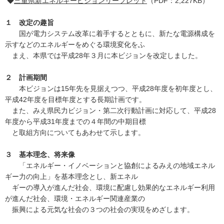
◆
三重県新エネルギービジョンリーフレット
（PDF：2,227KB）
１ 改定の趣旨
国が電力システム改革に着手するとともに、新たな電源構成を
示すなどのエネルギーをめぐる環境変化をふ
まえ、本県では平成28年３月に本ビジョンを改定しました。
２ 計画期間
本ビジョンは15年先を見据えつつ、平成28年度を初年度とし、
平成42年度を目標年度とする長期計画です。
また、みえ県民力ビジョン・第二次行動計画に対応して、平成28
年度から平成31年度までの４年間の中期目標
と取組方向についてもあわせて示します。
３ 基本理念、将来像
「エネルギー・イノベーションと協創によるみえの地域エネル
ギー力の向上」を基本理念とし、新エネル
ギーの導入が進んだ社会、環境に配慮し効果的なエネルギー利用
が進んだ社会、環境・エネルギー関連産業の
振興による元気な社会の３つの社会の実現をめざします。