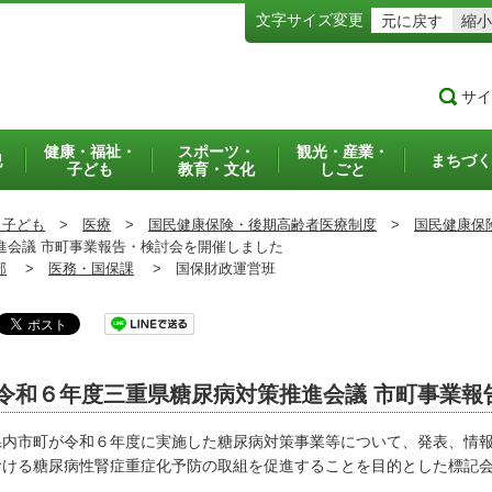
文字サイズ変更
元に戻す
縮小
サイ
健康・福祉・
スポーツ・
観光・産業・
犯
まちづく
子ども
教育・文化
しごと
・子ども
>
医療
>
国民健康保険・後期高齢者医療制度
>
国民健康保
会議 市町事業報告・検討会を開催しました
部
>
医務・国保課
>
国保財政運営班
令和６年度三重県糖尿病対策推進会議 市町事業報
内市町が令和６年度に実施した糖尿病対策事業等について、発表、情報
おける糖尿病性腎症重症化予防の取組を促進することを目的とした標記会