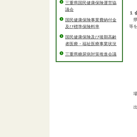
三重県国民健康保険運営協
議会
１ 
県
国民健康保険事業費納付金
等
及び標準保険料率
国民健康保険及び後期高齢
者医療・福祉医療事業状況
３
三重県糖尿病対策推進会議
場
出
県
三
三
三