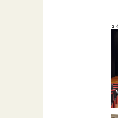
三
計
２ 