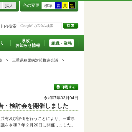
色の変更
拡大
標準
青
黄
黒
ト内検索
県政・
り
組織・業務
お知らせ情報
険
>
三重県糖尿病対策推進会議
>
令和07年03月04日
告・検討会を開催しました
印刷する
共有及び評価を行うことにより、三重県
議を令和７年２月20日に開催しました。