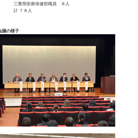
重県医療保健部職員 ８人
 ７８人
会議の様子