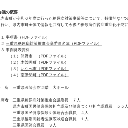
会議の概要
内市町が令和６年度に行った糖尿病対策事業等について、特徴的な4つ
を行い、県内市町全体で情報を共有して今後の糖尿病性腎症重症化予防
１
事項書（PDFファイル）
２
三重県糖尿病対策推進会議委員名簿（PDFファイル）
 事例発表資料
（１）
熊野市 （PDFファイル）
（２）
木曽岬町（PDFファイル）
（３）
いなべ市（PDFファイル）
（４）
南伊勢町（PDFファイル）
 所 三重県医師会館２階 大ホール
席者 三重県糖尿病対策推進会議委員 ７人
内市町国民健康保険担当課及び健康づくり担当課職員 ５５
重県国民健康保険団体連合会職員 ４人
重県後期高齢者医療広域連合職員 １人
重県医師会職員 ３人