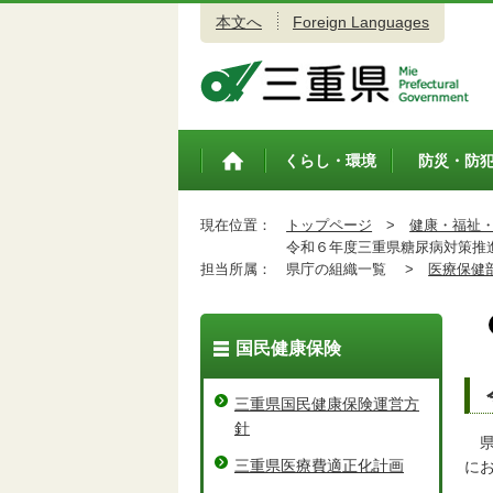
本文へ
Foreign Languages
三重県公式ウェブサイト
くらし・環境
防災・防
トップペ
ージ
現在位置：
トップページ
>
健康・福祉
令和６年度三重県糖尿病対策推進
担当所属：
県庁の組織一覧 >
医療保健
国民健康保険
三重県国民健康保険運営方
針
県
三重県医療費適正化計画
に