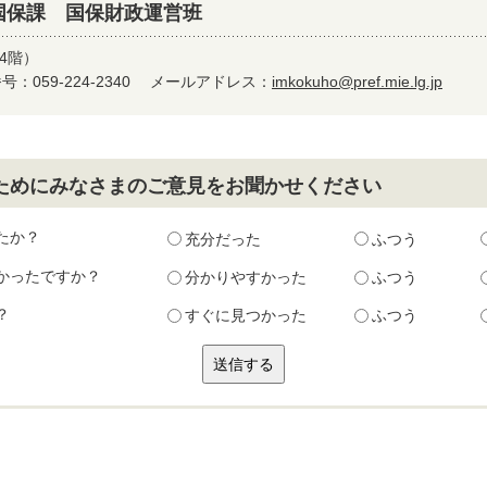
国保課 国保財政運営班
4階）
：059-224-2340
メールアドレス：
imkokuho@pref.mie.lg.jp
ためにみなさまのご意見をお聞かせください
たか？
充分だった
ふつう
かったですか？
分かりやすかった
ふつう
？
すぐに見つかった
ふつう