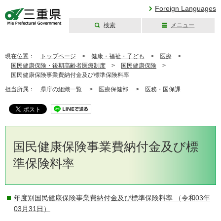
Foreign Languages
検索
メニュー
三重県公式ウェブ
サイト
現在位置：
トップページ
>
健康・福祉・子ども
>
医療
>
国民健康保険・後期高齢者医療制度
>
国民健康保険
>
国民健康保険事業費納付金及び標準保険料率
担当所属：
県庁の組織一覧 >
医療保健部
>
医務・国保課
国民健康保険事業費納付金及び標
準保険料率
年度別国民健康保険事業費納付金及び標準保険料率
（令和03年
03月31日）