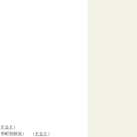
況
（
ＰＤＦ
）
市町別状況） （
ＰＤＦ
）