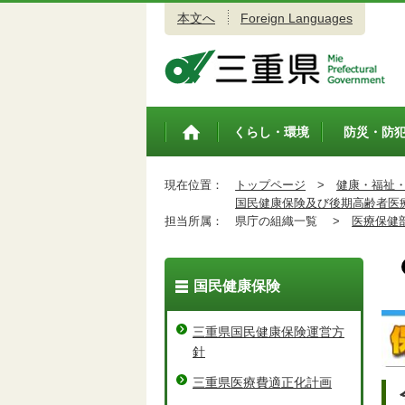
本文へ
Foreign Languages
三重県公式ウェブサイト
くらし・環境
防災・防
トップペ
ージ
現在位置：
トップページ
>
健康・福祉
国民健康保険及び後期高齢者医
担当所属：
県庁の組織一覧 >
医療保健
国民健康保険
三重県国民健康保険運営方
針
三重県医療費適正化計画