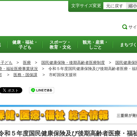
文字サイズ変更
元に戻す
縮小
サイ
健康・福祉・
スポーツ・
観光・産業・
犯
まちづく
子ども
教育・文化
しごと
・子ども
>
医療
>
国民健康保険・後期高齢者医療制度
>
国民健康保
療・福祉医療事業状況
>
令和５年度国民健康保険及び後期高齢者医療・福
部
>
医務・国保課
>
市町国保支援班
令和５年度国民健康保険及び後期高齢者医療・福