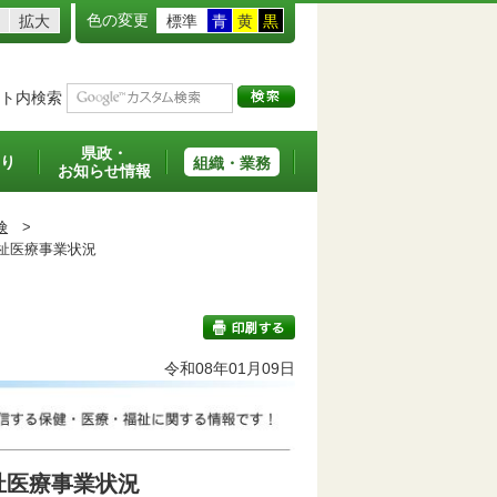
色の変更
拡大
標準
青
黄
黒
ト内検索
県政・
り
組織・業務
お知らせ情報
険
>
祉医療事業状況
令和08年01月09日
印刷する
祉医療事業状況