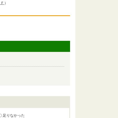
ＤＦ
）
足りなかった