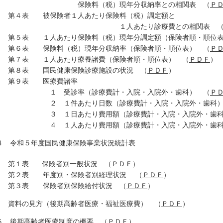
険料（税）現年分収納率との相関表 （
Ｐ
４表 被保険者１人あたり保険料（税）調定額と
１人あたり診療費との相関表 
５表 １人あたり保険料（税）現年分調定額（保険者順・順位表
６表 保険料（税）現年分収納率（保険者順・順位表） （
Ｐ
７表 １人あたり療養諸費（保険者順・順位表） （
ＰＤＦ
）
８表 国民健康保険診療施設の状況 （
ＰＤＦ
）
９表 医療費諸率
 受診率（診療費計・入院・入院外・歯科） （
Ｐ
２ １件あたり日数（診療費計・入院・入院外・歯科）
３ １日あたり費用額（診療費計・入院・入院外・歯
４ １人あたり費用額（診療費計・入院・入院外・歯
４ 令和５年度国民健康保険事業状況統計表
第１表 保険者別一般状況 （
ＰＤＦ
）
２表 年度別・保険者別経理状況 （
ＰＤＦ
）
３表 保険者別保険給付状況 （
ＰＤＦ
）
 資料の見方（後期高齢者医療・福祉医療費） （
ＰＤＦ
）
５ 後期高齢者医療制度の概要 （
ＰＤＦ
）