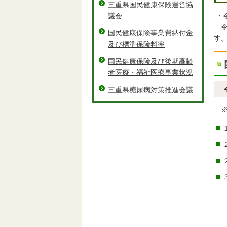
三重県国民健康保険運営協
・
議会
令
国民健康保険事業費納付金
す
及び標準保険料率
国民健康保険及び後期高齢
者医療・福祉医療事業状況
三重県糖尿病対策推進会議
※
第
第
第