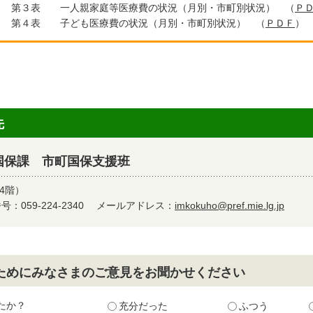
３表 一人親家庭等医療費の状況（月別・市町別状況） （
Ｐ
４表 子ども医療費の状況（月別・市町別状況） （
ＰＤＦ
）
先
国保課 市町国保支援班
4階）
：059-224-2340
メールアドレス：
imkokuho@pref.mie.lg.jp
ためにみなさまのご意見をお聞かせください
たか？
充分だった
ふつう