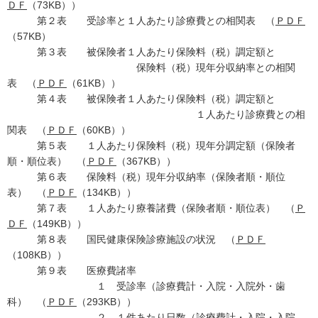
ＤＦ
（73KB））
第２表 受診率と１人あたり診療費との相関表 （
ＰＤＦ
（57KB）
第３表 被保険者１人あたり保険料（税）調定額と
保険料（税）現年分収納率との相関
表 （
ＰＤＦ
（61KB））
第４表 被保険者１人あたり保険料（税）調定額と
１人あたり診療費との相
関表 （
ＰＤＦ
（60KB））
第５表 １人あたり保険料（税）現年分調定額（保険者
順・順位表） （
ＰＤＦ
（367KB））
第６表 保険料（税）現年分収納率（保険者順・順位
表） （
ＰＤＦ
（134KB））
第７表 １人あたり療養諸費（保険者順・順位表） （
Ｐ
ＤＦ
（149KB））
第８表 国民健康保険診療施設の状況 （
ＰＤＦ
（108KB））
第９表 医療費諸率
１ 受診率（診療費計・入院・入院外・歯
科） （
ＰＤＦ
（293KB））
２ １件あたり日数（診療費計・入院・入院