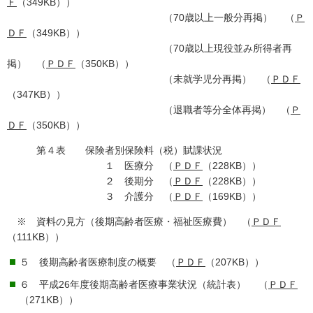
Ｆ
（349KB））
（70歳以上一般分再掲） （
Ｐ
ＤＦ
（349KB））
（70歳以上現役並み所得者再
掲） （
ＰＤＦ
（350KB））
（未就学児分再掲） （
ＰＤＦ
（347KB））
（退職者等分全体再掲） （
Ｐ
ＤＦ
（350KB））
第４表 保険者別保険料（税）賦課状況
１ 医療分 （
ＰＤＦ
（228KB））
２ 後期分 （
ＰＤＦ
（228KB））
３ 介護分 （
ＰＤＦ
（169KB））
※ 資料の見方（後期高齢者医療・福祉医療費） （
ＰＤＦ
（111KB））
５ 後期高齢者医療制度の概要 （
ＰＤＦ
（207KB））
６ 平成26年度後期高齢者医療事業状況（統計表） （
ＰＤＦ
（271KB））