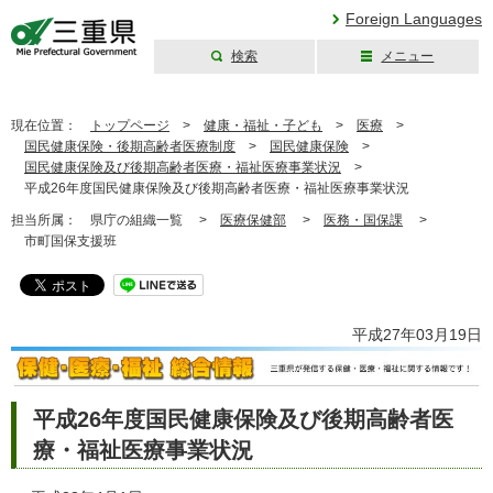
Foreign Languages
検索
メニュー
三重県公式ウェブ
サイト
現在位置：
トップページ
>
健康・福祉・子ども
>
医療
>
国民健康保険・後期高齢者医療制度
>
国民健康保険
>
国民健康保険及び後期高齢者医療・福祉医療事業状況
>
平成26年度国民健康保険及び後期高齢者医療・福祉医療事業状況
担当所属：
県庁の組織一覧 >
医療保健部
>
医務・国保課
>
市町国保支援班
平成27年03月19日
平成26年度国民健康保険及び後期高齢者医
療・福祉医療事業状況