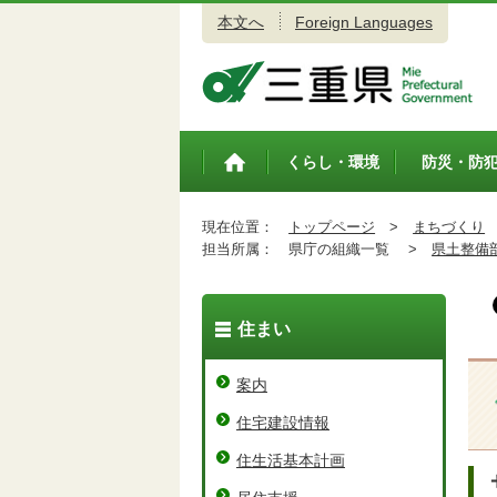
本文へ
Foreign Languages
三重県公式ウェブサイト
くらし・環境
防災・防
トップペ
ージ
現在位置：
トップページ
>
まちづくり
担当所属：
県庁の組織一覧 >
県土整備
住まい
案内
住宅建設情報
住生活基本計画