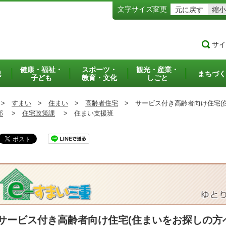
文字サイズ変更
元に戻す
縮小
サイ
健康・福祉・
スポーツ・
観光・産業・
犯
まちづく
子ども
教育・文化
しごと
>
すまい
>
住まい
>
高齢者住宅
>
サービス付き高齢者向け住宅(住
部
>
住宅政策課
>
住まい支援班
サービス付き高齢者向け住宅(住まいをお探しの方