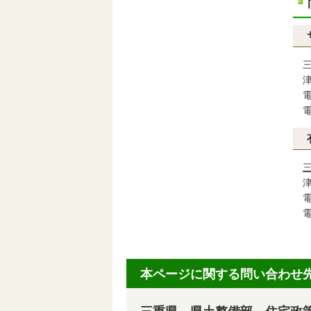
三
津
電話
電
津
電話
電
本ページに関する問い合わせ