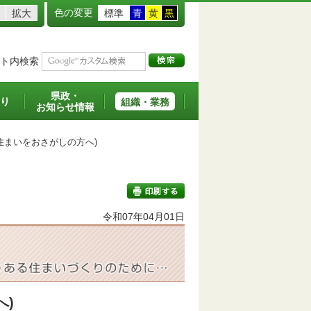
色の変更
拡大
標準
青
黄
黒
ト内検索
県政・
り
組織・業務
お知らせ情報
まいをおさがしの方へ)
令和07年04月01日
印刷する
へ)