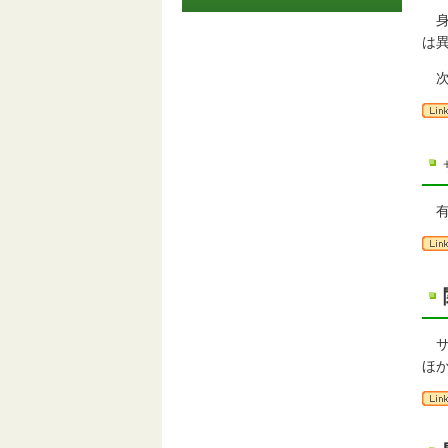
身
は
次
有
サ
ほ