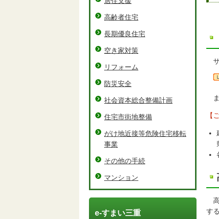
居住支援
高齢者住宅
長期優良住宅
空き家対策
サ
リフォーム
防災安全
ま
社会資本総合整備計画
【
住宅市街地整備
がけ地近接等危険住宅移転
事業
その他の手続
マンション
高
す
e-すまい三重