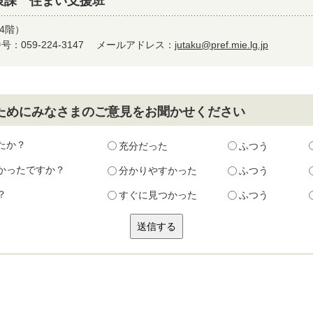
策課 住まい支援班
4階）
：059-224-3147
メールアドレス：
jutaku@pref.mie.lg.jp
ためにみなさまのご意見をお聞かせください
たか？
充分だった
ふつう
かったですか？
分かりやすかった
ふつう
？
すぐに見つかった
ふつう