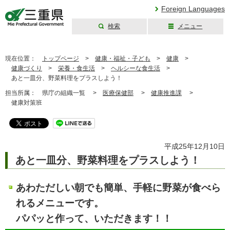
Foreign Languages
検索
メニュー
三重県公式ウェブ
サイト
現在位置：
トップページ
>
健康・福祉・子ども
>
健康
>
健康づくり
>
栄養・食生活
>
ヘルシーな食生活
>
あと一皿分、野菜料理をプラスしよう！
担当所属：
県庁の組織一覧 >
医療保健部
>
健康推進課
>
健康対策班
平成25年12月10日
あと一皿分、野菜料理をプラスしよう！
あわただしい朝でも簡単、手軽に野菜が食べら
れるメニューです。
パパッと作って、いただきます！！