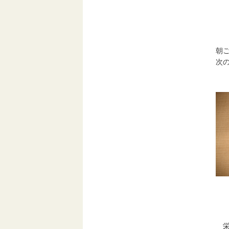
朝
次
栄