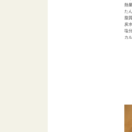
熱
た
脂
炭
塩
カ