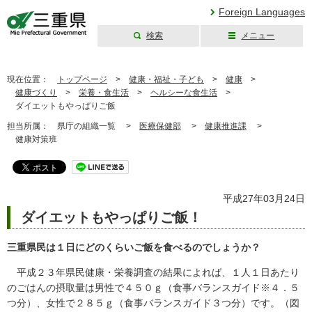
Foreign Languages
検索
メニュー
三重県公式ウェブ
サイト
現在位置：
トップページ
>
健康・福祉・子ども
>
健康
>
健康づくり
>
栄養・食生活
>
ヘルシーな食生活
>
ダイエットもやっぱりご飯
担当所属：
県庁の組織一覧 >
医療保健部
>
健康推進課
>
健康対策班
平成27年03月24日
ダイエットもやっぱりご飯！
三重県民は１日にどのくらいご飯を食べるのでしょうか？
平成２３年県民健康・栄養調査の結果によれば、１人１日あたり
のごはんの摂取量は男性で４５０ｇ（食事バランスガイド※４．５
つ分）、女性で２８５ｇ（食事バランスガイド３つ分）です。（図