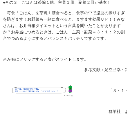
●その３ ごはんは茶碗１膳、主菜１皿、副菜２皿が基本！
毎食「ごはん」を茶碗１膳食べると、食事の中で脂肪の摂りすぎ
を防ぎます！お野菜も一緒に食べると、ますます効果ＵＰ！！みな
さんは、お弁当箱ダイエットという言葉を聞いたことがあります
か？お弁当につめるときは、ごはん：主菜：副菜＝３：１：２の割
合でつめるようにするとバランスもバッチリです☆です。
※左右にフリックすると表がスライドします。
参考文献：足立己幸・針
「３・１・２弁当
群羊社 よ