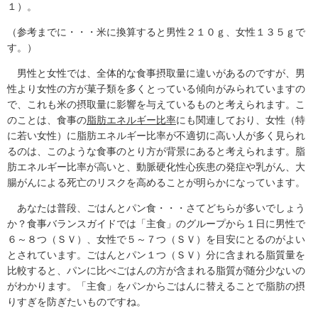
１）。
（参考までに・・・米に換算すると男性２１０ｇ、女性１３５ｇで
す。）
男性と女性では、全体的な食事摂取量に違いがあるのですが、男
性より女性の方が菓子類を多くとっている傾向がみられていますの
で、これも米の摂取量に影響を与えているものと考えられます。こ
のことは、食事の
脂肪エネルギー比率
にも関連しており、女性（特
に若い女性）に脂肪エネルギー比率が不適切に高い人が多く見られ
るのは、このような食事のとり方が背景にあると考えられます。脂
肪エネルギー比率が高いと、動脈硬化性心疾患の発症や乳がん、大
腸がんによる死亡のリスクを高めることが明らかになっています。
あなたは普段、ごはんとパン食・・・さてどちらが多いでしょう
か？食事バランスガイドでは「主食」のグループから１日に男性で
６～８つ（ＳＶ）、女性で５～７つ（ＳＶ）を目安にとるのがよい
とされています。ごはんとパン１つ（ＳＶ）分に含まれる脂質量を
比較すると、パンに比べごはんの方が含まれる脂質が随分少ないの
がわかります。「主食」をパンからごはんに替えることで脂肪の摂
りすぎを防ぎたいものですね。