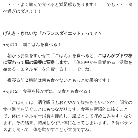
・・・よく噛んで食べると満足感もあります！ でも・・・食
べ過ぎはダメよ！！
げんき・きれいな「バランスダイエット」って？？
●その１ 朝ごはんを食べる！
朝からお腹をすかせて「ごはん」を食べると、
ごはんがブドウ糖
に変わって脳の栄養に変身します。
「体の中から目覚める→活動を
始める→エネルギーを消費する！！」ですね。
夜寝る前２時間は何も食べないともっと効果的です！
●その２ 食事を抜かずに、３食とも食べる！
「ごはん」は、消化吸収もおだやかで腹持ちもいいので、間食の
食べ過ぎを防ぐことにもつながります。食事を習慣的に抜くこと
で、体はエネルギー消費を節約し、脂肪として貯めこみやすくなり
ます。その結果、肥満しやすい体になってしまいます。３食バラン
スよく食べて、体を動かすことが大切ですね。