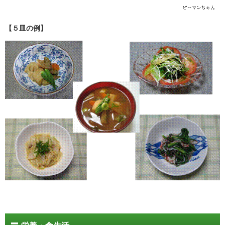
【５皿の例】