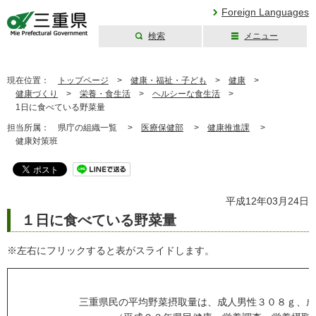
Foreign Languages
検索
メニュー
三重県公式ウェブ
サイト
現在位置：
トップページ
>
健康・福祉・子ども
>
健康
>
健康づくり
>
栄養・食生活
>
ヘルシーな食生活
>
1日に食べている野菜量
担当所属：
県庁の組織一覧 >
医療保健部
>
健康推進課
>
健康対策班
平成12年03月24日
１日に食べている野菜量
※左右にフリックすると表がスライドします。
三重県民の平均野菜摂取量は、成人男性３０８ｇ、成