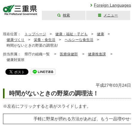
Foreign Languages
検索
メニュー
三重県公式ウェブ
サイト
現在位置：
トップページ
>
健康・福祉・子ども
>
健康
>
健康づくり
>
栄養・食生活
>
ヘルシーな食生活
>
時間がないときの野菜の調理法!
担当所属：
県庁の組織一覧 >
医療保健部
>
健康推進課
>
健康対策班
平成27年03月24日
時間がないときの野菜の調理法！
※左右にフリックすると表がスライドします。
手軽に野菜が摂れる方法があれば、もう一品増やせそ