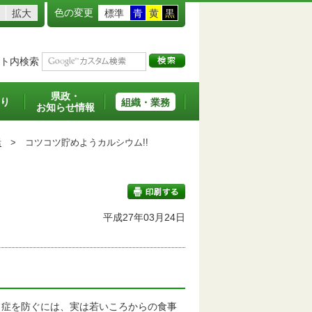
色の変更
拡大
標準
青
黄
黒
ト内検索
県政・
り
組織・業務
お知らせ情報
活
>
コツコツ貯めようカルシウム!!
平成27年03月24日
印刷する
症を防ぐには、実は若いころからの食事