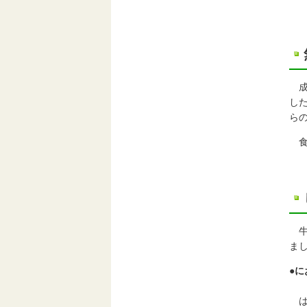
成
し
ら
食
牛
ま
●
牛
は