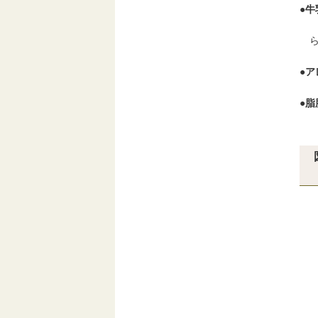
●
ら
ま
●
ア
主
●
牛