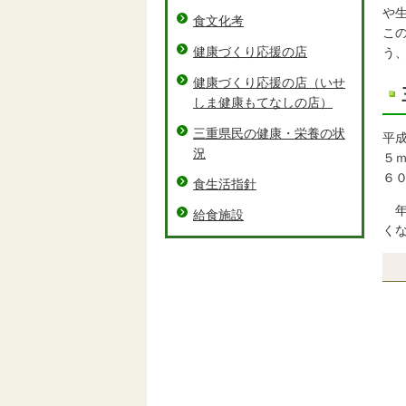
や
食文化考
こ
健康づくり応援の店
う
健康づくり応援の店（いせ
しま健康もてなしの店）
三重県民の健康・栄養の状
平
況
５
６
食生活指針
年
給食施設
く