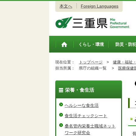
本文へ
Foreign Languages
三重県公式ウェブサイト
くらし・環境
防災・防
トップペ
ージ
現在位置：
トップページ
>
健康・福祉
担当所属：
県庁の組織一覧 >
医療保健
栄養・食生活
ヘルシーな食生活
食生活チェックシート
桑名管内栄養士職域ネット
ワーク研究会
骨