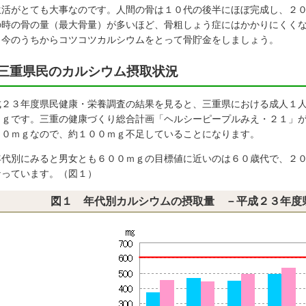
生活がとても大事なのです。人間の骨は１０代の後半にほぼ完成し、２
の時の骨の量（最大骨量）が多いほど、骨粗しょう症にはかかりにくく
、今のうちからコツコツカルシウムをとって骨貯金をしましょう。
三重県民のカルシウム摂取状況
成２３年度県民健康・栄養調査の結果を見ると、三重県における成人１
ｍｇです。三重の健康づくり総合計画「ヘルシーピープルみえ・２１」
００ｍｇなので、約１００ｍｇ不足していることになります。
代別にみると男女とも６００ｍｇの目標値に近いのは６０歳代で、２０
なっています。（図１）
図１ 年代別カルシウムの摂取量 －平成２３年度