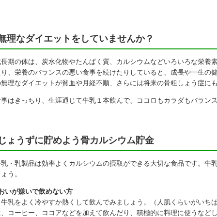
無理なダイエットをしていませんか？
長期の体は、炭水化物やたんぱく質、カルシウムなどいろいろな栄養素
たり、栄養のバランスの悪い食事を続けたりしていると、成長や一生の
の無理なダイエットが貧血や月経不順、さらには将来の骨粗しょう症に
事はきっちり、生涯通じて牛乳１本飲んで、ココロもカラダもバラン
じょうずに貯めよう骨カルシウム貯金
乳・乳製品は効率よくカルシウムの摂取ができる大切な食品です。牛乳
しょう。
においが嫌いで飲めない方
乳をよく冷やすか熱くして飲んでみましょう。（人肌くらいがいち
、コーヒー、ココアなどを加えて飲んだり、積極的に料理に使うなど