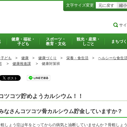
文字サイズ変更
元に戻す
縮小
サイ
健康・福祉・
スポーツ・
観光・産業・
犯
まちづく
子ども
教育・文化
しごと
・子ども
>
健康
>
健康づくり
>
栄養・食生活
>
ヘルシーな食生
部
>
健康推進課
>
健康対策班
コツコツ貯めようカルシウム！！
みなさんコツコツ骨カルシウム貯金していますか？
粗しょう症は年をとってからの病気と油断していませんか？骨粗しょう