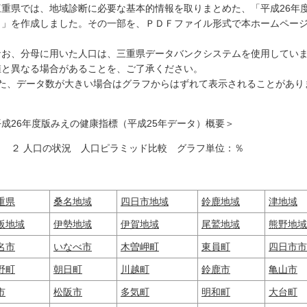
三重県では、地域診断に必要な基本的情報を取りまとめた、「平成26年度
）」を作成しました。その一部を、ＰＤＦファイル形式で本ホームペー
お、分母に用いた人口は、三重県データバンクシステムを使用していま
値と異なる場合があることを、ご了承ください。
た、データ数が大きい場合はグラフからはずれて表示されることがあり
平成26年度版みえの健康指標（平成25年データ）概要＞
※ ２ 人口の状況 人口ピラミッド比較 グラフ単位：％
重県
桑名地域
四日市地域
鈴鹿地域
津地域
阪地域
伊勢地域
伊賀地域
尾鷲地域
熊野地域
名市
いなべ市
木曽岬町
東員町
四日市市
野町
朝日町
川越町
鈴鹿市
亀山市
市
松阪市
多気町
明和町
大台町