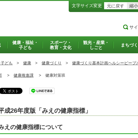
文字サイズ変更
元に戻す
縮小
サイ
健康・福祉・
スポーツ・
観光・産業・
犯
まちづく
子ども
教育・文化
しごと
・子ども
>
健康
>
健康づくり
>
健康づくり基本計画ヘルシーピープ
部
>
健康推進課
>
健康対策班
平成26年度版「みえの健康指標」
みえの健康指標について