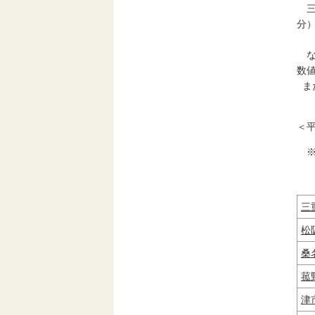
分
な
数
ま
＜
三
松
桑
菰
津