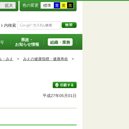
色の変更
拡大
標準
青
黄
黒
ト内検索
県政・
り
組織・業務
お知らせ情報
ル・みえ
>
みえの健康指標・健康寿命
>
平成27年05月01日
印刷する