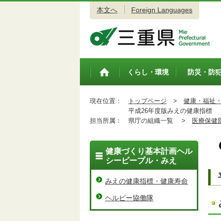
本文へ
Foreign Languages
三重県公式ウェブサイト
くらし・環境
防災・防
トップペ
ージ
現在位置：
トップページ
>
健康・福祉
平成26年度版みえの健康指標
担当所属：
県庁の組織一覧 >
医療保健
健康づくり基本計画ヘル
シーピープル・みえ
みえの健康指標・健康寿命
ヘルピー協働隊