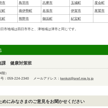
勢市
鳥羽市
志摩市
玉城町
度会町
紀町
南伊勢町
名張市
伊賀市
尾鷲市
北町
熊野市
御浜町
紀宝町
四日市地域は四日市市と、津地域は津市と同じです。
先
進課 健康対策班
4階）
：059-224-2340
メールアドレス：
kenkot@pref.mie.lg.jp
ためにみなさまのご意見をお聞かせください