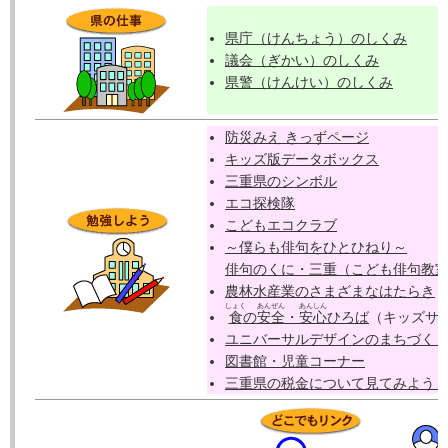
県庁（けんちょう）のしくみ
議会（ぎかい）のしくみ
県警（けんけい）のしくみ
防災みえ きっずページ
キッズ版データボックス
三重県のシンボル
エコ探検隊
こどもエコクラブ
～僕らも俳句をひとひねり～
俳句のくに・三重（こども俳句教
農林水産業のさまざまなはたらき
しょく
あんぜん
あんしん
食
の
安全
・
安心
ひろば
（キッズサ
ユニバーサルデザインのまちづく
図書館・児童コーナー
三重県の税金について見てみよう