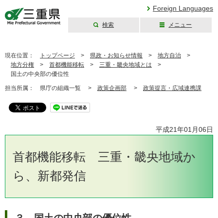
Foreign Languages
検索
メニュー
三重県公式ウェブ
サイト
現在位置：
トップページ
>
県政・お知らせ情報
>
地方自治
>
地方分権
>
首都機能移転
>
三重・畿央地域とは
>
国土の中央部の優位性
担当所属：
県庁の組織一覧 >
政策企画部
>
政策提言・広域連携課
平成21年01月06日
首都機能移転 三重・畿央地域か
ら、新都発信
３ 国土の中央部の優位性