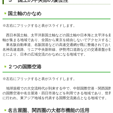
国土軸のかなめ
※左右にフリックすると表がスライドします。
西日本国土軸、太平洋新国土軸などの国土軸や日本海と太平洋を最
軸が集まる地域であり、全国から東京を経由しないでアクセスするこ
東名阪自動車道、名阪国道などの高速交通網が既に整備されており
名神高速道路、リニア中央新幹線、伊勢湾口道路などの交通基盤が新
とにより、日本の広域交流のかなめになる地域です。
２つの国際空港
※左右にフリックすると表がスライドします。
地球規模での大交流時代が到来する中で、中部国際空港・関西国際
の国際空港や名古屋港・四日市港などを利用できる地域であり、世界
に行われ、東アジア地域を代表する国際交流拠点となる地域です。
名古屋圏、関西圏の大都市機能の活用