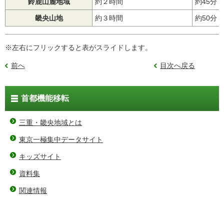
鈴鹿山麓地域
約２時間
約45分
畿央山地
約３時間
約50分
※左右にフリックすると表がスライドします。
前へ
目次へ戻る
首都機能移転
三重・畿央地域とは
東京一極集中データサイト
キッズサイト
資料集
関連情報