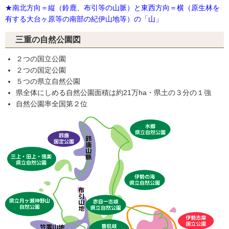
★南北方向＝縦（鈴鹿、布引等の山脈）と東西方向＝横（原生林を
有する大台ヶ原等の南部の紀伊山地等）の「山」
三重の自然公園図
２つの国立公園
２つの国定公園
５つの県立自然公園
県全体にしめる自然公園面積は約21万ha・県土の３分の１強
自然公園率全国第２位