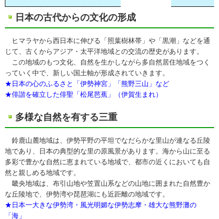
日本の古代からの文化の形成
ヒマラヤから西日本に伸びる「照葉樹林帯」や「黒潮」などを通
じて、古くからアジア・太平洋地域との交流の歴史があります。
この地域のもつ文化、自然を生かしながら多自然居住地域をつく
っていく中で、新しい国土軸が形成されていきます。
★日本の心のふるさと「伊勢神宮」「熊野三山」など
★俳諧を確立した俳聖「松尾芭蕉」（伊賀生まれ）
多様な自然を有する三重
鈴鹿山麓地域は、伊勢平野の平坦でなだらかな里山が連なる丘陵
地であり、日本の典型的な里の原風景があります。海から山に至る
多彩で豊かな自然に恵まれている地域で、都市の近くにおいても自
然と親しめる地域です。
畿央地域は、布引山地や笠置山系などの山地に囲まれた自然豊か
な丘陵地で、伊勢湾や琵琶湖にも近距離の地域です。
★日本一大きな伊勢湾・風光明媚な伊勢志摩・雄大な熊野灘の
「海」