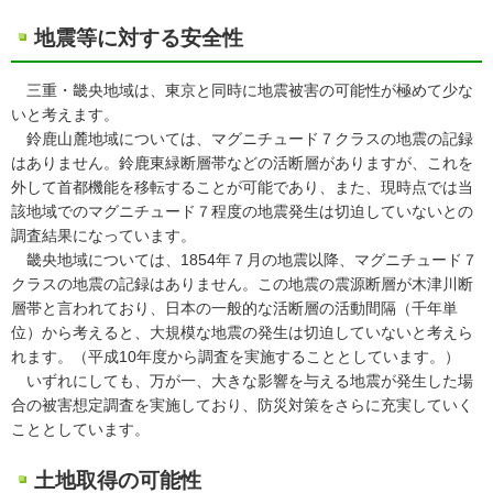
地震等に対する安全性
三重・畿央地域は、東京と同時に地震被害の可能性が極めて少な
いと考えます。
鈴鹿山麓地域については、マグニチュード７クラスの地震の記録
はありません。鈴鹿東緑断層帯などの活断層がありますが、これを
外して首都機能を移転することが可能であり、また、現時点では当
該地域でのマグニチュード７程度の地震発生は切迫していないとの
調査結果になっています。
畿央地域については、1854年７月の地震以降、マグニチュード７
クラスの地震の記録はありません。この地震の震源断層が木津川断
層帯と言われており、日本の一般的な活断層の活動間隔（千年単
位）から考えると、大規模な地震の発生は切迫していないと考えら
れます。（平成10年度から調査を実施することとしています。）
いずれにしても、万が一、大きな影響を与える地震が発生した場
合の被害想定調査を実施しており、防災対策をさらに充実していく
こととしています。
土地取得の可能性