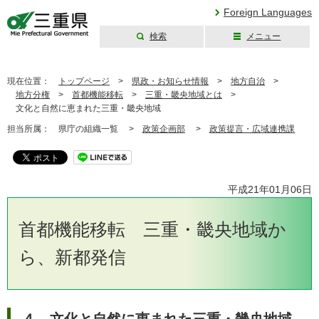
Foreign Languages
検索
メニュー
三重県公式ウェブ
サイト
現在位置：
トップページ
>
県政・お知らせ情報
>
地方自治
>
地方分権
>
首都機能移転
>
三重・畿央地域とは
>
文化と自然に恵まれた三重・畿央地域
担当所属：
県庁の組織一覧 >
政策企画部
>
政策提言・広域連携課
平成21年01月06日
首都機能移転 三重・畿央地域か
ら、新都発信
４ 文化と自然に恵まれた三重・畿央地域