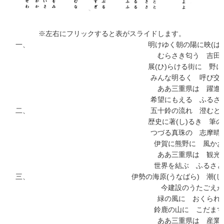
※左右にフリックすると表がスライドします。
一、
明けゆく朝の陽に映(は
むらさき匂う 吉田
展(ひ)らける街に 野
みんな明るく 呼び交
ああ三重県は 躍進
希望にもえる ふるさ
二、
五十鈴の流れ 澄むと
歴史に著(し)るき 筆
つづる真珠の 志摩晴
伊賀に熊野に 風かお
ああ三重県は 観光
世界を結ぶ ふるさと
三、
伊勢の海原(うなばら) 潮(し
今建設のうたごえが
緑の風に おくられ
鈴鹿の山に こだます
ああ三重県は 産業