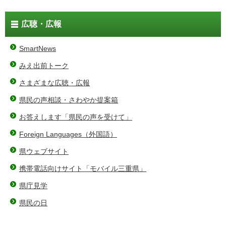
広聴・広報
SmartNews
みえ出前トーク
さまざまな広聴・広報
県民の声相談・さわやか提案箱
お答えします「県民の声を受けて」
Foreign Languages（外国語）
県ウェブサイト
携帯電話向けサイト「モバイル三重県」
県庁見学
県民の日