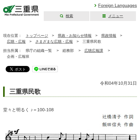
Foreign Languages
検索
メニュー
三重県公式ウェブ
サイト
現在位置：
トップページ
>
県政・お知らせ情報
>
県政情報
>
広聴・広報
>
さまざまな広聴・広報
>
三重県民歌
担当所属：
県庁の組織一覧 >
総務部 >
広聴広報課
>
企画・広報班
令和04年10月31日
三重県民歌
堂々と明るく ♪＝100-108