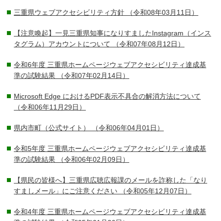
三重県ウェブアクセシビリティ方針
（令和08年03月11日）
【注意喚起】一見三重県知事になりすましたInstagram（インス
タグラム）アカウントについて
（令和07年08月12日）
令和6年度 三重県ホームページウェブアクセシビリティ達成基
準の試験結果
（令和07年02月14日）
Microsoft Edge におけるPDF表示不具合の解消方法について
（令和06年11月29日）
県内市町（公式サイト）
（令和06年04月01日）
令和5年度 三重県ホームページウェブアクセシビリティ達成基
準の試験結果
（令和06年02月09日）
【県民の皆様へ】三重県広聴広報課のメールを詐称した「なり
すましメール」にご注意ください
（令和05年12月07日）
令和4年度 三重県ホームページウェブアクセシビリティ達成基