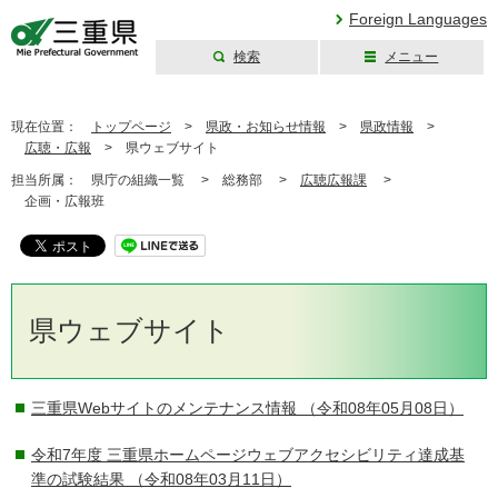
Foreign Languages
検索
メニュー
三重県公式ウェブ
サイト
現在位置：
トップページ
>
県政・お知らせ情報
>
県政情報
>
広聴・広報
>
県ウェブサイト
担当所属：
県庁の組織一覧 >
総務部 >
広聴広報課
>
企画・広報班
県ウェブサイト
三重県Webサイトのメンテナンス情報
（令和08年05月08日）
令和7年度 三重県ホームページウェブアクセシビリティ達成基
準の試験結果
（令和08年03月11日）