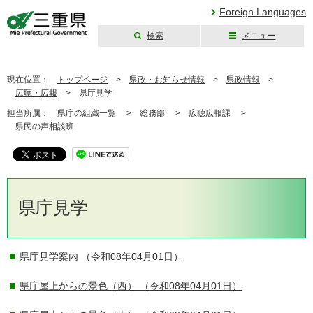
Foreign Languages
検索
メニュー
三重県公式ウェブ
サイト
現在位置：
トップページ
>
県政・お知らせ情報
>
県政情報
>
広聴・広報
>
県庁見学
担当所属：
県庁の組織一覧 >
総務部 >
広聴広報課
>
県民の声相談班
県庁見学
県庁見学案内
（令和08年04月01日）
県庁屋上からの景色（西）
（令和08年04月01日）