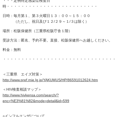
・・・定例特定感染症検査日
時・・・・・・・・・・・・・・・・・・・・・・・・・
日時：毎月第１、第３火曜日１３：００～１５：００
（ただし、祝日及び１２/２９～１/３は除く）
場所：松阪保健所（三重県松阪庁舎１階）
受診方法：匿名、予約不要。直接、松阪保健所へお越しください。
料金：無料
・・・・・・・・・・・・・・・・・・・・・・・・・・・・・・・
＜三重県 エイズ対策＞
http://www.pref.mie.lg.jp/YAKUMUS/HP/86591012624.htm
＜HIV検査相談マップ＞
http://www.hivkensa.com/search/?
enc=%E3%81%82&mode=detail&id=599
○インフルエンザについて