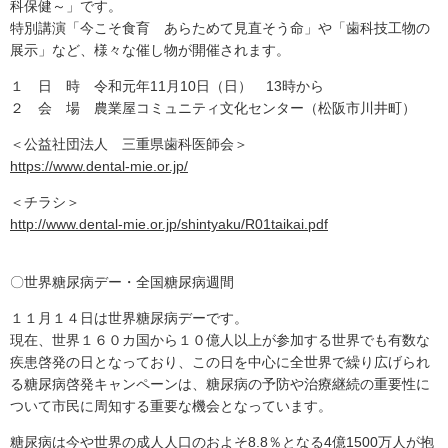
科保健～」です。
特別講演「今こそ食育 あらためて見直そう命」や「歯科技工物の
展示」など、様々な催し物が開催されます。
１ 日 時 令和元年11月10日（日） 13時から
２ 会 場 農業屋コミュニティ文化センター（松阪市川井町）
＜公益社団法人 三重県歯科医師会＞
https://www.dental-mie.or.jp/
＜チラシ＞
http://www.dental-mie.or.jp/shintyaku/R01taikai.pdf
〇世界糖尿病デー・全国糖尿病週間
１１月１４日は世界糖尿病デーです。
現在、世界１６０カ国から１０億人以上が参加する世界でも有数な
疾患啓発の日となっており、この日を中心に全世界で繰り広げられ
る糖尿病啓発キャンペーンは、糖尿病の予防や治療継続の重要性に
ついて市民に周知する重要な機会となっています。
糖尿病は今や世界の成人人口のおよそ8.8％となる4億1500万人が抱