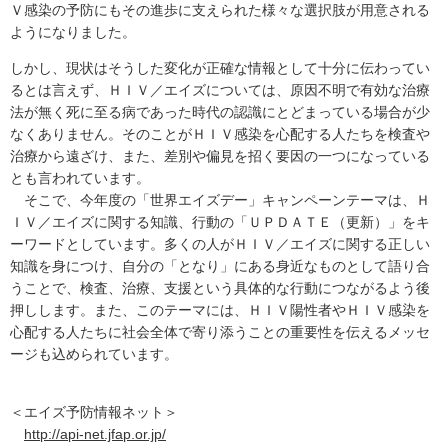
Ｖ感染の予防にもその進歩に支えられた様々な選択肢が用意される
ようになりました。
しかし、現状はそうした変化が正確な情報として十分に伝わってい
るとは言えず、ＨＩＶ／エイズについては、原因不明で有効な治療
法が無く死に至る病であった時代の認識にとどまっている場合が少
なくありません。そのことがＨＩＶ感染を心配する人たちを検査や
治療から遠ざけ、また、差別や偏見を招く要因の一つになっている
とも言われています。
そこで、今年度の「世界エイズデー」キャンペーンテーマは、Ｈ
ＩＶ／エイズに関する知識、行動の「ＵＰＤＡＴＥ（更新）」をキ
ーワードとしています。多くの人がＨＩＶ／エイズに関する正しい
知識を身につけ、自分の「となり」にある身近なものとして語り合
うことで、検査、治療、支援という具体的な行動につながるよう後
押しします。また、このテーマには、ＨＩＶ陽性者やＨＩＶ感染を
心配する人たちに社会全体で寄り添うことの重要性を伝えるメッセ
ージも込められています。
＜エイズ予防情報ネット＞
http://api-net.jfap.or.jp/