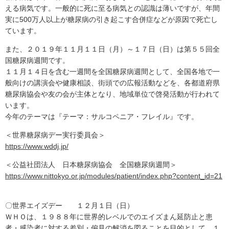
える病気です。一般的に死に至る病気との認識は薄いですが、年間
実に500万人以上が糖尿病の引き起こす合併症などが原因で死亡し
ています。
また、２０１９年１１月１１日（月）～１７日（日）は第５５回全
国糖尿病週間です。
１１月１４日を含む一週間を全国糖尿病週間として、全国各地で一
般向けの講演会や健康相談、街頭での広報活動などを、各都道府県
糖尿病協会や友の会が主体となり、地域単位で啓発活動が行われて
います。
今年のテーマは『テーマ：サルコペニア・フレイル』です。
＜世界糖尿病デー実行委員会＞
https://www.wddj.jp/
＜公益社団法人 日本糖尿病協会 全国糖尿病週間＞
https://www.nittokyo.or.jp/modules/patient/index.php?content_id=21
〇世界エイズデー １２月１日（日）
ＷＨＯは、１９８８年に世界的レベルでのエイズまん延防止と患
者・感染者に対する差別・偏見の解消を図ることを目的として、１