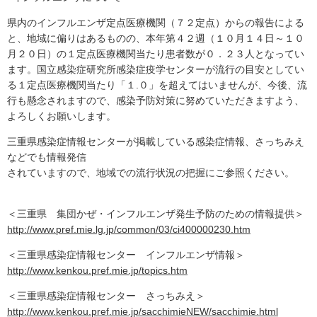
県内のインフルエンザ定点医療機関（７２定点）からの報告による
と、地域に偏りはあるものの、本年第４２週（１０月１４日～１０
月２０日）の１定点医療機関当たり患者数が０．２３人となってい
ます。国立感染症研究所感染症疫学センターが流行の目安としてい
る１定点医療機関当たり「１.０」を超えてはいませんが、今後、流
行も懸念されますので、感染予防対策に努めていただきますよう、
よろしくお願いします。
三重県感染症情報センターが掲載している感染症情報、さっちみえ
などでも情報発信
されていますので、地域での流行状況の把握にご参照ください。
＜三重県 集団かぜ・インフルエンザ発生予防のための情報提供＞
http://www.pref.mie.lg.jp/common/03/ci400000230.htm
＜三重県感染症情報センター インフルエンザ情報＞
http://www.kenkou.pref.mie.jp/topics.htm
＜三重県感染症情報センター さっちみえ＞
http://www.kenkou.pref.mie.jp/sacchimieNEW/sacchimie.html