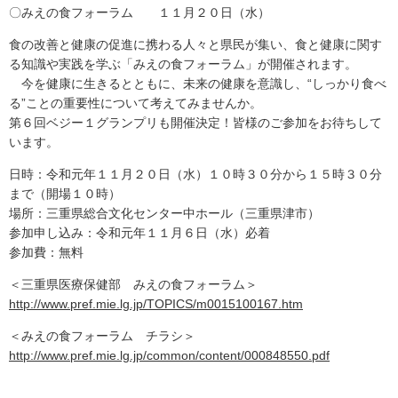
〇みえの食フォーラム １１月２０日（水）
食の改善と健康の促進に携わる人々と県民が集い、食と健康に関す
る知識や実践を学ぶ「みえの食フォーラム」が開催されます。
今を健康に生きるとともに、未来の健康を意識し、“しっかり食べ
る”ことの重要性について考えてみませんか。
第６回ベジー１グランプリも開催決定！皆様のご参加をお待ちして
います。
日時：令和元年１１月２０日（水）１０時３０分から１５時３０分
まで（開場１０時）
場所：三重県総合文化センター中ホール（三重県津市）
参加申し込み：令和元年１１月６日（水）必着
参加費：無料
＜三重県医療保健部 みえの食フォーラム＞
http://www.pref.mie.lg.jp/TOPICS/m0015100167.htm
＜みえの食フォーラム チラシ＞
http://www.pref.mie.lg.jp/common/content/000848550.pdf