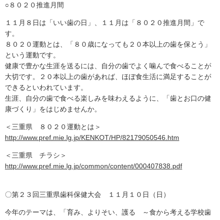
○８０２０推進月間
１１月８日は「いい歯の日」、１１月は「８０２０推進月間」で
す。
８０２０運動とは、「８０歳になっても２０本以上の歯を保とう」
という運動です。
健康で豊かな生涯を送るには、自分の歯でよく噛んで食べることが
大切です。２０本以上の歯があれば、ほぼ食生活に満足することが
できるといわれています。
生涯、自分の歯で食べる楽しみを味わえるように、「歯とお口の健
康づくり」をはじめませんか。
＜三重県 ８０２０運動とは＞
http://www.pref.mie.lg.jp/KENKOT/HP/82179050546.htm
＜三重県 チラシ＞
http://www.pref.mie.lg.jp/common/content/000407838.pdf
〇第２３回三重県歯科保健大会 １１月１０日（日）
今年のテーマは、「育み、よりそい、護る ～食から考える学校歯