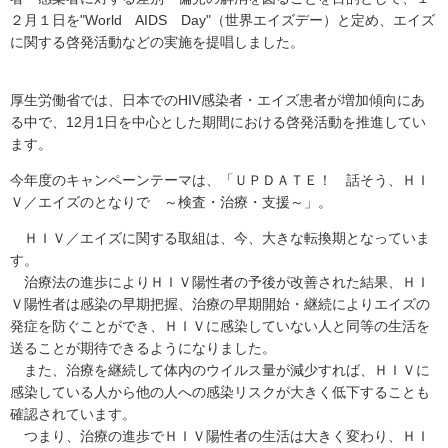
２月１日を"World AIDS Day"（世界エイズデー）と定め、エイズ
に関する啓発活動などの実施を提唱しました。
厚生労働省では、日本でのHIV感染者・エイズ患者が増加傾向にあ
る中で、12月1日を中心とした期間における啓発活動を推進してい
ます。
今年度のキャンペーンテーマは、「ＵＰＤＡＴＥ！ 話そう、ＨＩ
Ｖ／エイズのとなりで ～検査・治療・支援～」。
ＨＩＶ／エイズに関する取組は、今、大きな転換期となっていま
す。
治療法の進歩によりＨＩＶ陽性者の予後が改善された結果、ＨＩ
Ｖ陽性者は感染の早期把握、治療の早期開始・継続によりエイズの
発症を防ぐことができ、ＨＩＶに感染していない人と同等の生活を
送ることが期待できるようになりました。
また、治療を継続して体内のウイルス量が減少すれば、ＨＩＶに
感染している人から他の人への感染リスクが大きく低下することも
確認されています。
つまり、治療の進歩でＨＩＶ陽性者の生活は大きく変わり、ＨＩ