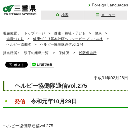
Foreign Languages
検索
メニュー
三重県公式ウェブ
サイト
現在位置：
トップページ
>
健康・福祉・子ども
>
健康
>
健康づくり
>
健康づくり基本計画ヘルシーピープル・みえ
>
ヘルピー協働隊
>
ヘルピー協働隊通信vol.274
担当所属：
県庁の組織一覧 >
保健所 >
松阪保健所
平成31年02月28日
ヘルピー協働隊通信vol.275
令和元年10月29日
発信
ヘルピー協働隊通信vol.275