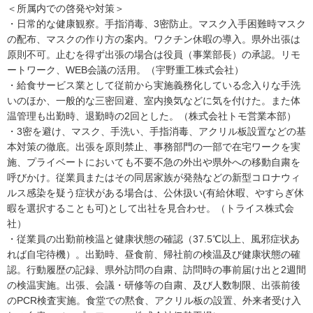
＜所属内での啓発や対策＞
・日常的な健康観察。手指消毒、3密防止。マスク入手困難時マスク
の配布、マスクの作り方の案内。ワクチン休暇の導入。県外出張は
原則不可。止むを得ず出張の場合は役員（事業部長）の承認。リモ
ートワーク、WEB会議の活用。（宇野重工株式会社）
・給食サービス業として従前から実施義務化している念入りな手洗
いのほか、一般的な三密回避、室内換気などに気を付けた。また体
温管理も出勤時、退勤時の2回とした。（株式会社トモ営業本部）
・3密を避け、マスク、手洗い、手指消毒、アクリル板設置などの基
本対策の徹底。出張を原則禁止、事務部門の一部で在宅ワークを実
施、プライベートにおいても不要不急の外出や県外への移動自粛を
呼びかけ。従業員またはその同居家族が発熱などの新型コロナウィ
ルス感染を疑う症状がある場合は、公休扱い(有給休暇、やすらぎ休
暇を選択することも可)として出社を見合わせ。（トライス株式会
社）
・従業員の出勤前検温と健康状態の確認（37.5℃以上、風邪症状あ
れば自宅待機）。出勤時、昼食前、帰社前の検温及び健康状態の確
認。行動履歴の記録、県外訪問の自粛、訪問時の事前届け出と2週間
の検温実施。出張、会議・研修等の自粛、及び人数制限、出張前後
のPCR検査実施。食堂での黙食、アクリル板の設置、外来者受け入