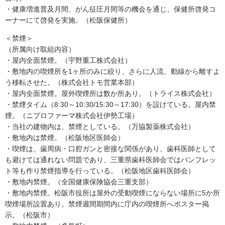
・健康増進普及月間、がん征圧月間等の機会を通じ、保健所啓発コ
ーナーにて啓発を実施。（松阪保健所）
＜禁煙＞
（所属向け取組内容）
・屋内全面禁煙。（宇野重工株式会社）
・敷地内の喫煙所を1ヶ所のみに絞り、さらに人流、動線から離すよ
う移転させた。（株式会社トモ営業本部）
・屋内全面禁煙。屋外喫煙所は数か所あり。（トライス株式会社）
・禁煙タイム（8:30～10:30/15:30～17:30）を設けている。屋内禁
煙。（ニプロファーマ株式会社伊勢工場）
・当社の建物内は、禁煙としている。（万協製薬株式会社）
・敷地内は禁煙。（松阪地区医師会）
・喫煙は、歯周病・口腔ガンと密接な関係があり、歯科医師として
も避けては通れない問題であり、三重県歯科医師会ではパンフレッ
ト等も作り禁煙指導を行っている。（松阪地区歯科医師会）
・敷地内禁煙。（全国健康保険協会三重支部）
・敷地内禁煙。松阪市役所は屋外の受動喫煙にならない場所に5か所
喫煙場所設置あり。禁煙週間期間内に庁内の喫煙所へポスター掲
示。（松阪市）