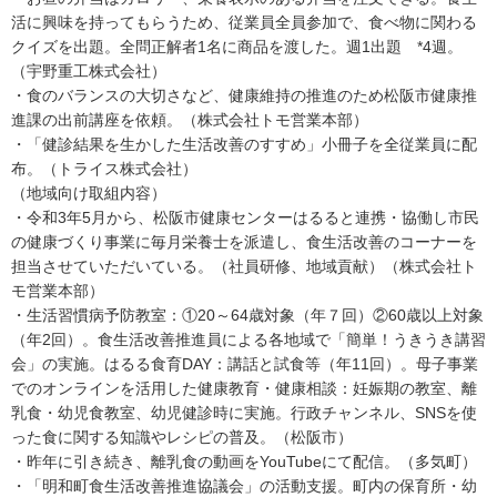
活に興味を持ってもらうため、従業員全員参加で、食べ物に関わる
クイズを出題。全問正解者1名に商品を渡した。週1出題 *4週。
（宇野重工株式会社）
・食のバランスの大切さなど、健康維持の推進のため松阪市健康推
進課の出前講座を依頼。（株式会社トモ営業本部）
・「健診結果を生かした生活改善のすすめ」小冊子を全従業員に配
布。（トライス株式会社）
（地域向け取組内容）
・令和3年5月から、松阪市健康センターはるると連携・協働し市民
の健康づくり事業に毎月栄養士を派遣し、食生活改善のコーナーを
担当させていただいている。（社員研修、地域貢献）（株式会社ト
モ営業本部）
・生活習慣病予防教室：①20～64歳対象（年７回）②60歳以上対象
（年2回）。食生活改善推進員による各地域で「簡単！うきうき講習
会」の実施。はるる食育DAY：講話と試食等（年11回）。母子事業
でのオンラインを活用した健康教育・健康相談：妊娠期の教室、離
乳食・幼児食教室、幼児健診時に実施。行政チャンネル、SNSを使
った食に関する知識やレシピの普及。（松阪市）
・昨年に引き続き、離乳食の動画をYouTubeにて配信。（多気町）
・「明和町食生活改善推進協議会」の活動支援。町内の保育所・幼