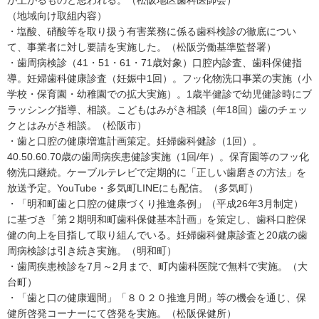
が上がるものと思われる。（松阪地区歯科医師会）
（地域向け取組内容）
・塩酸、硝酸等を取り扱う有害業務に係る歯科検診の徹底につい
て、事業者に対し要請を実施した。（松阪労働基準監督署）
・歯周病検診（41・51・61・71歳対象）口腔内診査、歯科保健指
導。妊婦歯科健康診査（妊娠中1回）。フッ化物洗口事業の実施（小
学校・保育園・幼稚園での拡大実施）。1歳半健診で幼児健診時にブ
ラッシング指導、相談。こどもはみがき相談（年18回）歯のチェッ
クとはみがき相談。（松阪市）
・歯と口腔の健康増進計画策定。妊婦歯科健診（1回）。
40.50.60.70歳の歯周病疾患健診実施（1回/年）。保育園等のフッ化
物洗口継続。ケーブルテレビで定期的に「正しい歯磨きの方法」を
放送予定。YouTube・多気町LINEにも配信。（多気町）
・「明和町歯と口腔の健康づくり推進条例」（平成26年3月制定）
に基づき「第２期明和町歯科保健基本計画」を策定し、歯科口腔保
健の向上を目指して取り組んでいる。妊婦歯科健康診査と20歳の歯
周病検診は引き続き実施。（明和町）
・歯周疾患検診を7月～2月まで、町内歯科医院で無料で実施。（大
台町）
・「歯と口の健康週間」「８０２０推進月間」等の機会を通じ、保
健所啓発コーナーにて啓発を実施。（松阪保健所）