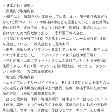
＜身体活動・運動＞
（所属向け取組内容）
・40年以上、毎朝ラジオ体操をしている。また、安全衛生教育のな
かで1分間のストレッチや腰痛体操などを促進している。会社外周を
昼休み時等、徒歩で歩けるように検討中（現在は、車道に出ないと
歩けないため大変危険である）（宇野重工株式会社）
・社屋に社員が誰でも利用できるトレーニングルームを設置。利用
を奨励している。（株式会社トモ営業本部）
・例年、松阪シティマラソンへ参加しているが、一昨年、昨年はコ
ロナで中止となった。（ニプロファーマ株式会社伊勢工場）
・当社の第４工場にフィットネスジムを設けており、社員が自由に
使用できる。月に1回、マラソンと清掃活動を一緒にする「ダラソ
ン」を開催。（万協製薬株式会社）
（地域向け取組内容）
・エイジフレンドリーガイドライン（R2.３月策定）による体力の状
況の確認と身体機能の維持向上の推奨。転倒・腰痛予防のための体
操の推奨。（松阪労働基準監督署）
・はるる元気朝一体操：毎週火曜日 健康センターはるるにてラジ
オ体操。講座 まつさか版ラジオ体操、体操の正しい動きや運動効
果を紹介。ウオーキング推進：①はるるウオーキング（初心者向