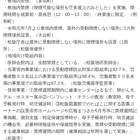
・敷地内禁煙。（多気町）
・敷地内禁煙（喫煙可能な場所を庁舎屋上のみとした）を実施。喫
煙時間を就業前・昼休憩（12：00～13：00）・終業後に限定。（明
和町）
・令和元年7月より敷地内禁煙。屋外の受動喫煙しない場所に1カ所
喫煙場所設置。（大台町）
・松阪庁舎は屋外に受動喫煙しない場所に喫煙場所を設置（1箇
所）。（松阪保健所）
（地域向け取組内容）
・医師会館内は、全館禁煙としている。（松阪地区医師会）
・当署管内事業場における受動喫煙防止対策の取組率は92.7％。労
働者数５０名以上の事業場での取組率は98.4％。労働者数５０名未
満の事業場での取組率は87.2％。（松阪労働基準監督署）
・啓発事業：①禁煙週間期間内に健康センターはるるで、肺がんモ
デル・ポスター展示②パンフレット・チラシの配布（教室時、母子
手帳発行時、幼児健診時）③松阪図書館でのたばこに関する図書コ
ーナーの設置④市ホームページや広報まつさか5月号等に禁煙週間記
事掲載。個別支援：特定保健指導時や、母子手帳発行時、幼児健診
の機会等、必要時情報提供や保健指導を実施。禁煙や受動喫煙に関
する健康相談：禁煙週間の期間（健康相談は年間を通じて実施）。
（松阪市）