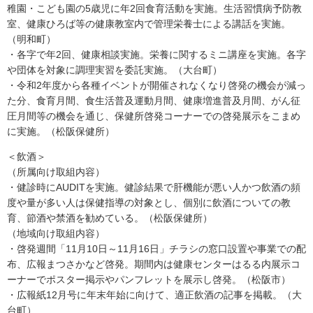
稚園・こども園の5歳児に年2回食育活動を実施。生活習慣病予防教
室、健康ひろば等の健康教室内で管理栄養士による講話を実施。
（明和町）
・各字で年2回、健康相談実施。栄養に関するミニ講座を実施。各字
や団体を対象に調理実習を委託実施。（大台町）
・令和2年度から各種イベントが開催されなくなり啓発の機会が減っ
た分、食育月間、食生活普及運動月間、健康増進普及月間、がん征
圧月間等の機会を通じ、保健所啓発コーナーでの啓発展示をこまめ
に実施。（松阪保健所）
＜飲酒＞
（所属向け取組内容）
・健診時にAUDITを実施。健診結果で肝機能が悪い人かつ飲酒の頻
度や量が多い人は保健指導の対象とし、個別に飲酒についての教
育、節酒や禁酒を勧めている。（松阪保健所）
（地域向け取組内容）
・啓発週間「11月10日～11月16日」チラシの窓口設置や事業での配
布、広報まつさかなど啓発。期間内は健康センターはるる内展示コ
ーナーでポスター掲示やパンフレットを展示し啓発。（松阪市）
・広報紙12月号に年末年始に向けて、適正飲酒の記事を掲載。（大
台町）