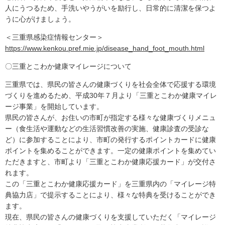
人にうつるため、手洗いやうがいを励行し、日常的に清潔を保つよ
うに心がけましょう。
＜三重県感染症情報センター＞
https://www.kenkou.pref.mie.jp/disease_hand_foot_mouth.html
〇三重とこわか健康マイレージについて
三重県では、県民の皆さんの健康づくりを社会全体で応援する環境
づくりを進めるため、平成30年７月より「三重とこわか健康マイレ
ージ事業」を開始しています。
県民の皆さんが、お住いの市町が指定する様々な健康づくりメニュ
ー（食生活や運動などの生活習慣改善の実施、健康診査の受診な
ど）に参加することにより、市町の発行するポイントカードに健康
ポイントを集めることができます。一定の健康ポイントを集めてい
ただきますと、市町より「三重とこわか健康応援カード」が交付さ
れます。
この「三重とこわか健康応援カード」を三重県内の「マイレージ特
典協力店」で提示することにより、様々な特典を受けることができ
ます。
現在、県民の皆さんの健康づくりを支援していただく「マイレージ