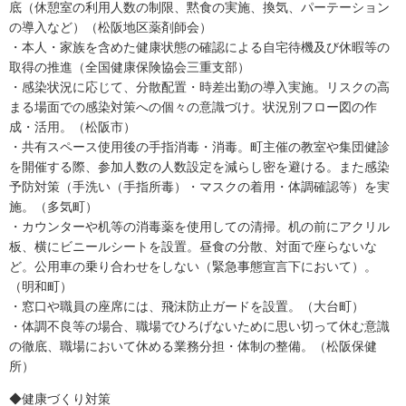
底（休憩室の利用人数の制限、黙食の実施、換気、パーテーション
の導入など）（松阪地区薬剤師会）
・本人・家族を含めた健康状態の確認による自宅待機及び休暇等の
取得の推進（全国健康保険協会三重支部）
・感染状況に応じて、分散配置・時差出勤の導入実施。リスクの高
まる場面での感染対策への個々の意識づけ。状況別フロー図の作
成・活用。（松阪市）
・共有スペース使用後の手指消毒・消毒。町主催の教室や集団健診
を開催する際、参加人数の人数設定を減らし密を避ける。また感染
予防対策（手洗い（手指所毒）・マスクの着用・体調確認等）を実
施。（多気町）
・カウンターや机等の消毒薬を使用しての清掃。机の前にアクリル
板、横にビニールシートを設置。昼食の分散、対面で座らないな
ど。公用車の乗り合わせをしない（緊急事態宣言下において）。
（明和町）
・窓口や職員の座席には、飛沫防止ガードを設置。（大台町）
・体調不良等の場合、職場でひろげないために思い切って休む意識
の徹底、職場において休める業務分担・体制の整備。（松阪保健
所）
◆健康づくり対策