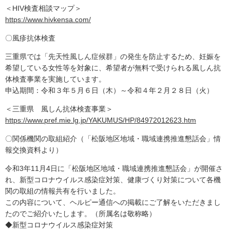
＜HIV検査相談マップ＞
https://www.hivkensa.com/
〇風疹抗体検査
三重県では「先天性風しん症候群」の発生を防止するため、妊娠を
希望している女性等を対象に、希望者が無料で受けられる風しん抗
体検査事業を実施しています。
申込期間：令和３年５月６日（木）～令和４年２月２８日（火）
＜三重県 風しん抗体検査事業＞
https://www.pref.mie.lg.jp/YAKUMUS/HP/84972012623.htm
〇関係機関の取組紹介（「松阪地区地域・職域連携推進懇話会」情
報交換資料より）
令和3年11月4日に「松阪地区地域・職域連携推進懇話会」が開催さ
れ、新型コロナウイルス感染症対策、健康づくり対策について各機
関の取組の情報共有を行いました。
この内容について、ヘルピー通信への掲載にご了解をいただきまし
たのでご紹介いたします。（所属名は敬称略）
◆新型コロナウイルス感染症対策