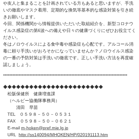
や友人と集まることを計画されている方もあると思いますが、手洗
いの徹底やマスク着用、定期的な換気等基本的な感染対策を引き続
きお願いします。
今回、関係機関から情報提供いただいた取組紹介を、新型コロナウ
イルス感染症の第6波への備えや日々の健康づくりにぜひお役立てく
ださい。
冬はノロウイルスによる食中毒や感染症も心配です。アルコール消
毒に頼り手洗いがおろそかになっていませんか？ノロウイルス感染
の一番の予防対策は手洗いの徹底です。正しい手洗い方法を再度確
認しましょう。
********************************************************************************
◆◆◆◆◆◆◆◆◆◆◆◆◆◆◆◆◆◆◆◆◆◆◆
松阪保健所 健康増進課
（ヘルピー協働隊事務局）
清田 早苗
TEL ０５９８－５０－０５３１
FAX ０５９８－５０－０６２１
E-mail
m-hoken@pref.mie.lg.jp
URL
http://ss140094/MHOKEN/HP/020191113.htm