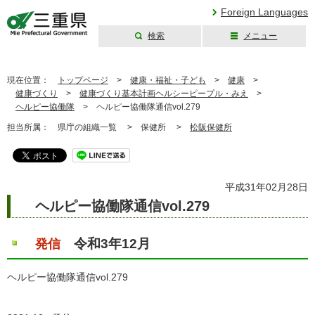
Foreign Languages
検索
メニュー
三重県公式ウェブ
サイト
現在位置：
トップページ
>
健康・福祉・子ども
>
健康
>
健康づくり
>
健康づくり基本計画ヘルシーピープル・みえ
>
ヘルピー協働隊
>
ヘルピー協働隊通信vol.279
担当所属：
県庁の組織一覧 >
保健所 >
松阪保健所
平成31年02月28日
ヘルピー協働隊通信vol.279
令和3年12月
発信
ヘルピー協働隊通信vol.279