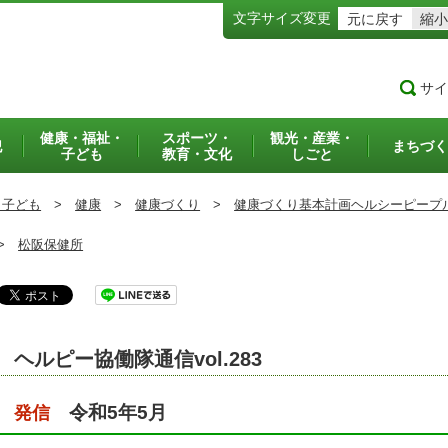
文字サイズ変更
元に戻す
縮小
サイ
健康・福祉・
スポーツ・
観光・産業・
犯
まちづく
子ども
教育・文化
しごと
・子ども
>
健康
>
健康づくり
>
健康づくり基本計画ヘルシーピープ
>
松阪保健所
ヘルピー協働隊通信vol.283
令和5年5月
発信