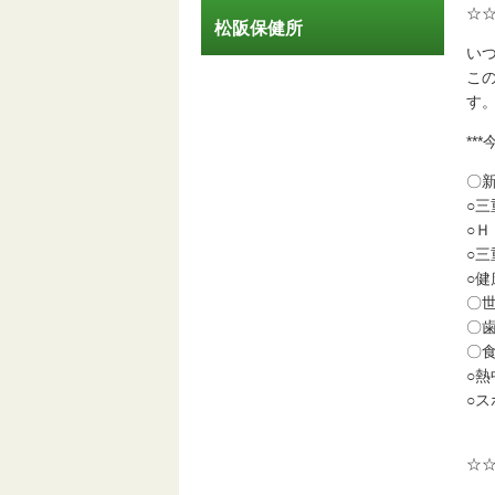
☆
松阪保健所
い
こ
す
**
〇
○
○
○
○
〇
〇
〇
○熱
○
☆