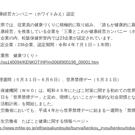
健康経営カンパニー（ホワイトみえ）認定
重県では、従業員の健康づくりに積極的に取り組み、「誰もが健康的に暮
健康経営」を推進している企業を「三重とこわか健康経営カンパニー（
定企業の内、松阪保健所管内では23企業が認定されています。
認定企業：236企業、認定期間：令和４年７月１日～１年間）
三重県 健康づくり＞
p://ss140094/KENKOT/HP/m0068900198_00001.htm
禁煙週間（５月３１日～６月６日）、世界禁煙デー（５月３１日）
界保健機関（ＷＨＯ）は、昭和４５年にたばこ対策に関する初めての世
１日を「世界禁煙デー」と定め、喫煙しないことが一般的な社会習慣と
る活動計画」を開始しました。
生労働省においても、平成４年から世界禁煙デーに始まる一週間を「禁
厚生労働省 たばこと健康に関する情報ページ＞
s://www.mhlw.go.jp/stf/seisakunitsuite/bunya/kenkou_iryou/kenkou/toba