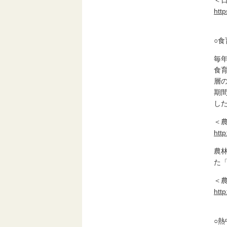
＜
http
○食
毎
食
層
期
し
＜
http
農
た
＜
http
○