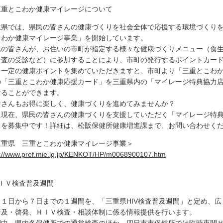
三重とこわか健康マイレージについて
重県では、県民の皆さんの健康づくりを社会全体で応援する環境づくり
こわか健康マイレージ事業」を開始しています。
民の皆さんが、お住いの市町が指定する様々な健康づくりメニュー（食
診査の受診など）に参加することにより、市町の発行するポイントカー
。一定の健康ポイントを集めていただきますと、市町より「三重とこわ
の「三重とこわか健康応援カード」を三重県内の「マイレージ特典協力
けることができます。
なさんもお得に楽しく、健康づくりを進めてみませんか？
た現在、県民の皆さんの健康づくりを支援していただく「マイレージ特
」を募集中です！詳細は、松阪保健所健康増進課まで、お問い合わせく
三重県 三重とこわか健康マイレージ事業＞
p://www.pref.mie.lg.jp/KENKOT/HP/m0068900107.htm
ＨＩＶ検査普及週間
月１日から７日までの１週間を、「三重県HIV検査普及週間」と定め、
普及・啓発、ＨＩＶ検査・相談体制に係る情報提供を行います。