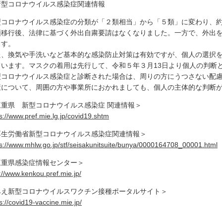
新型コロナウイルス感染症関連情報
型コロナウイルス感染症の分類が「２類相当」から「５類」に変わり、
類移行後、法律に基づく外出自粛要請はなくなりました。一方で、外出
ます。
た、換気や手洗いなど基本的な感染防止対策は有効ですが、個人の選択
ています。マスクの着用は先行して、令和５年３月13日より個人の判断
型コロナウイルス感染症と診断された場合は、周りの方にうつさない配
策について、周囲の方や事業所におかれましても、個人の主体的な判断
三重県 新型コロナウイルス感染症 関連情報＞
s://www.pref.mie.lg.jp/covid19.shtm
厚生労働省新型コロナウイルス感染症関連情報＞
ps://www.mhlw.go.jp/stf/seisakunitsuite/bunya/0000164708_00001.html
三重県感染症情報センター＞
://www.kenkou.pref.mie.jp/
みえ新型コロナウイルスワクチン接種ポータルサイト＞
s://covid19-vaccine.mie.jp/