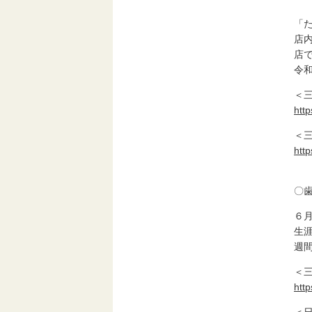
「
店
店
令
＜
htt
＜
http
〇
６
生
週
＜
htt