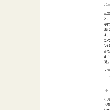
〇
三
と
県
康
す
こ
受
み
ま
所
＜
htt
○
６
の