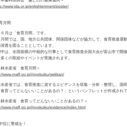
日本歯科医師会 歯と口の健康週間＞
s://www.jda.or.jp/enlightenment/poster/
育月間
年６月は「食育月間」です。
育月間では、国、地方公共団体、関係団体などが協力して、食育推進運
の浸透を図ることとしています。
間中は、全国規模の中核的な行事として食育推進全国大会が富山市で開
た多くの取組やイベントが実施されます。
農林水産省 食育月間＞
://www.maff.go.jp/j/syokuiku/gekkan/
林水産省では、食育推進に資するエビデンスを収集・分析・整理し、国
「食育ってどんないいことがあるの？」というパンフレットが作成され
農林水産省 食育ってどんないいことがあるの？＞
://www.maff.go.jp/j/syokuiku/evidence/index.html
熱中症に警戒を！