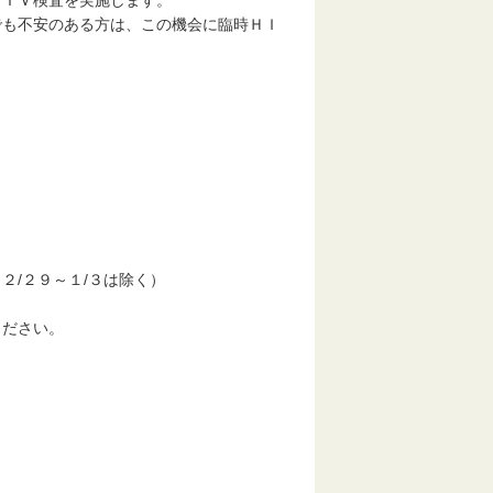
ＨＩＶ検査を実施します。
でも不安のある方は、この機会に臨時ＨＩ
２/２９～１/３は除く）
ください。