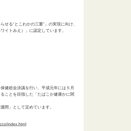
らせる“とこわかの三重”」の実現に向け、
ホワイトみえ）」に認定しています。
界保健総会決議を行い、平成元年には５月
なることを目指した「たばこか健康かに関
煙週間」として定めています。
cco/index.html