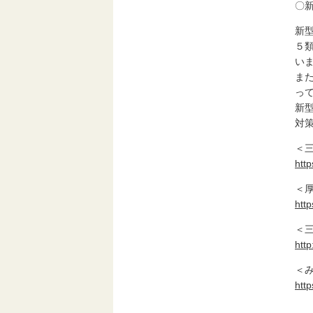
〇
新
５
い
ま
っ
新
対
＜
http
＜
htt
＜
http
＜
http