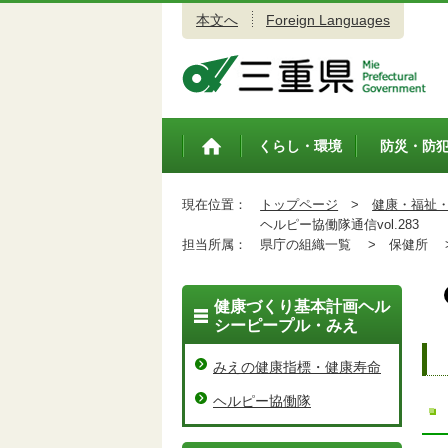
本文へ
Foreign Languages
三重県公式ウェブサイト
くらし・環境
防災・防
トップペ
ージ
現在位置：
トップページ
>
健康・福祉
ヘルピー協働隊通信vol.283
担当所属：
県庁の組織一覧 >
保健所 
健康づくり基本計画ヘル
シーピープル・みえ
みえの健康指標・健康寿命
ヘルピー協働隊