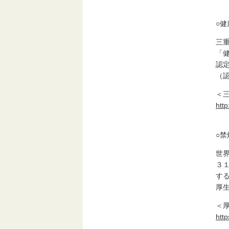
○
三
「
認
（
＜
htt
○
世
３
す
厚
＜
http