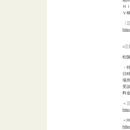
期
Ｈ
Ｖ
〈
htt
○
松
・
日
場
受
料
＜
htt
＜H
htt