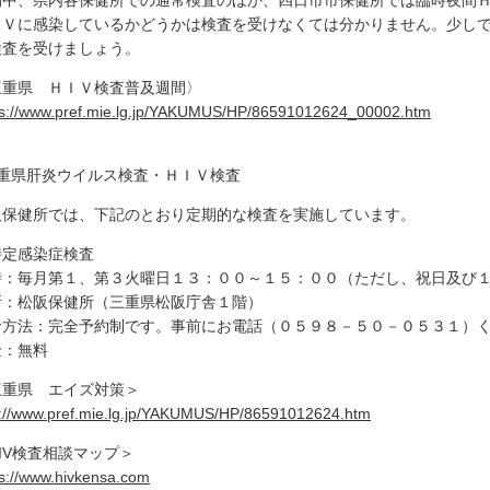
間中、県内各保健所での通常検査のほか、四日市市保健所では臨時夜間
ＩＶに感染しているかどうかは検査を受けなくては分かりません。少し
検査を受けましょう。
三重県 ＨＩＶ検査普及週間〉
ps://www.pref.mie.lg.jp/YAKUMUS/HP/86591012624_00002.htm
三重県肝炎ウイルス検査・ＨＩＶ検査
阪保健所では、下記のとおり定期的な検査を実施しています。
特定感染症検査
時：毎月第１、第３火曜日１３：００～１５：００（ただし、祝日及び１
所：松阪保健所（三重県松阪庁舎１階）
診方法：完全予約制です。事前にお電話（０５９８－５０－０５３１）
金：無料
三重県 エイズ対策＞
p://www.pref.mie.lg.jp/YAKUMUS/HP/86591012624.htm
IV検査相談マップ＞
ps://www.hivkensa.com