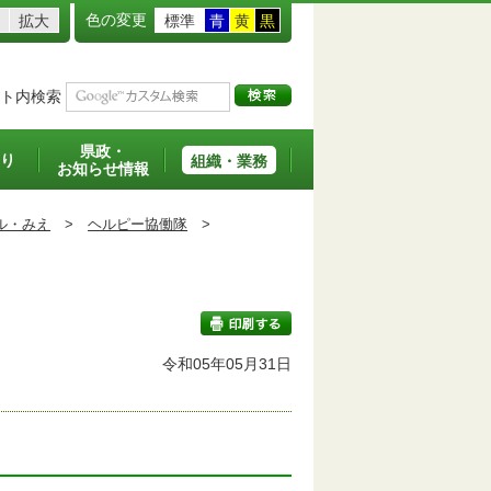
色の変更
拡大
標準
青
黄
黒
ト内検索
県政・
り
組織・業務
お知らせ情報
ル・みえ
>
ヘルピー協働隊
>
令和05年05月31日
印刷する