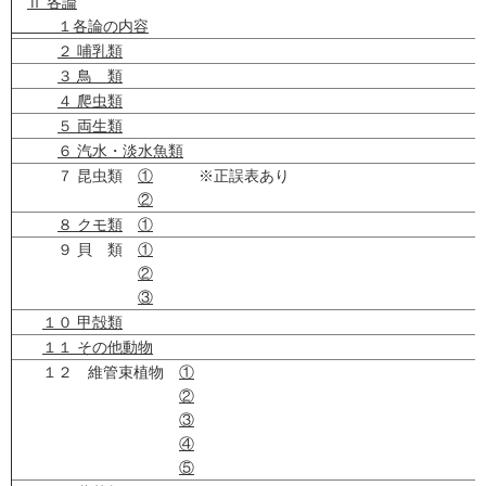
Ⅱ 各論
１各論の内容
２ 哺乳類
３ 鳥 類
４ 爬虫類
５ 両生類
６ 汽水・淡水魚類
７ 昆虫類
①
※正誤表あり
②
８ クモ類
①
９ 貝 類
①
②
③
１０ 甲殻類
１１ その他動物
１２ 維管束植物
①
②
③
④
⑤