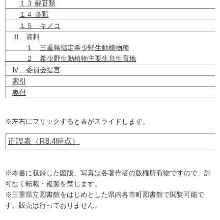
１３ 蘚苔類
１４ 藻類
１５ キノコ
Ⅲ 資料
１ 三重県指定希少野生動植物種
２ 希少野生動植物主要生息生育地
Ⅳ 委員会提言
索引
奥付
※左右にフリックすると表がスライドします。
正誤表（R8.4時点）
※本書に収録した図版、写真は各著作者の版権所有物ですので、許
可なく転載・複製を禁じます。
※三重県立図書館をはじめとした県内各市町図書館で閲覧可能で
す。販売は行っておりません。