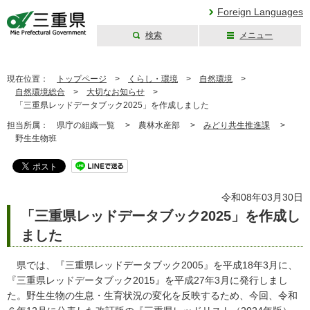
Foreign Languages
検索
メニュー
三重県公式ウェブ
サイト
現在位置：
トップページ
>
くらし・環境
>
自然環境
>
自然環境総合
>
大切なお知らせ
>
「三重県レッドデータブック2025」を作成しました
担当所属：
県庁の組織一覧 >
農林水産部 >
みどり共生推進課
>
野生生物班
令和08年03月30日
「三重県レッドデータブック2025」を作成し
ました
県では、『三重県レッドデータブック2005』を平成18年3月に、
『三重県レッドデータブック2015』を平成27年3月に発行しまし
た。野生生物の生息・生育状況の変化を反映するため、今回、令和