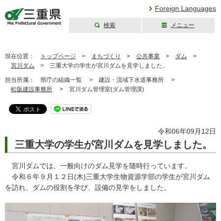
Foreign Languages
検索
メニュー
三重県公式ウェブ
サイト
現在位置：
トップページ
>
まちづくり
>
公共事業
>
ダム
>
宮川ダム
>
三重大学の学生が宮川ダムを見学しました。
担当所属：
県庁の組織一覧 >
建設・流域下水道事務所 >
松阪建設事務所
>
宮川ダム管理室(ダム管理課)
令和06年09月12日
三重大学の学生が宮川ダムを見学しました。
宮川ダムでは、一般向けのダム見学を随時行っています。
令和６年９月１２日(木)三重大学生物資源学部の学生が宮川ダム
を訪れ、ダムの役割を学び、設備の見学をしました。