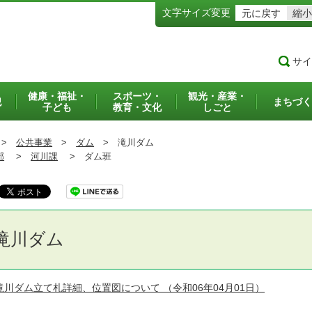
文字サイズ変更
元に戻す
縮小
サイ
健康・福祉・
スポーツ・
観光・産業・
犯
まちづく
子ども
教育・文化
しごと
>
公共事業
>
ダム
>
滝川ダム
部
>
河川課
>
ダム班
滝川ダム
滝川ダム立て札詳細、位置図について
（令和06年04月01日）