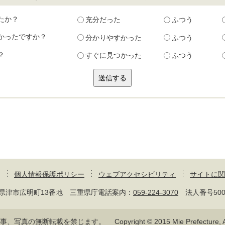
たか？
充分だった
ふつう
かったですか？
分かりやすかった
ふつう
？
すぐに見つかった
ふつう
個人情報保護ポリシー
ウェブアクセシビリティ
サイトに関
 三重県津市広明町13番地 三重県庁電話案内：
059-224-3070
法人番号50000
記事、写真の無断転載を禁じます。
Copyright © 2015 Mie Prefecture, Al