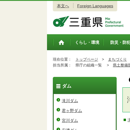
本文へ
Foreign Languages
三重県公式ウェブサイト
くらし・環境
防災・防
トップペ
ージ
現在位置：
トップページ
>
まちづくり
担当所属：
県庁の組織一覧 >
県土整備
ダム
滝川ダム
君ヶ野ダム
宮川ダム