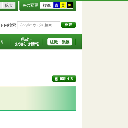
色の変更
拡大
標準
青
黄
黒
ト内検索
県政・
り
組織・業務
お知らせ情報
印刷する