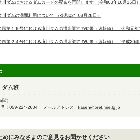
滝川ダムにおけるダムカードの配布を再開します
（令和03年10月15日
滝川ダムの湖面利用について
（令和02年08月28日）
台風第１９号における滝川ダムの洪水調節の効果（速報値）
（令和元年1
台風第２４号における滝川ダムの洪水調節の効果（速報値）
（平成30年
先
 ダム班
5階）
：059-224-2684
メールアドレス：
kasen@pref.mie.lg.jp
ためにみなさまのご意見をお聞かせください