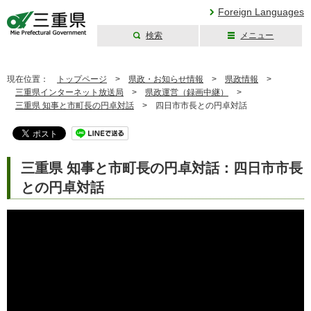
Foreign Languages
検索
メニュー
三重県公式ウェブ
サイト
現在位置：
トップページ
>
県政・お知らせ情報
>
県政情報
>
三重県インターネット放送局
>
県政運営（録画中継）
>
三重県 知事と市町長の円卓対話
>
四日市市長との円卓対話
三重県 知事と市町長の円卓対話：四日市市長
との円卓対話