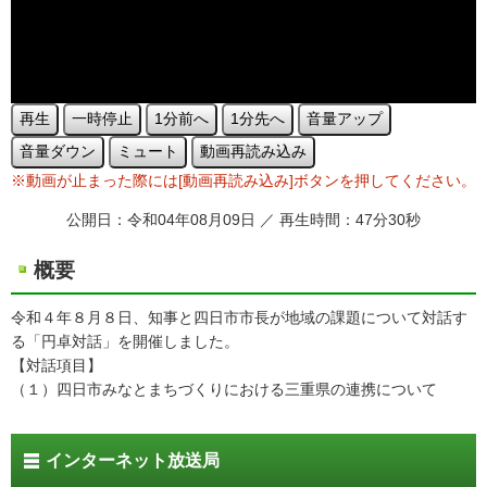
再生
一時停止
1分前へ
1分先へ
音量アップ
音量ダウン
ミュート
動画再読み込み
※動画が止まった際には[動画再読み込み]ボタンを押してください。
公開日：令和04年08月09日 ／ 再生時間：47分30秒
概要
令和４年８月８日、知事と四日市市長が地域の課題について対話す
る「円卓対話」を開催しました。
【対話項目】
（１）四日市みなとまちづくりにおける三重県の連携について
インターネット放送局