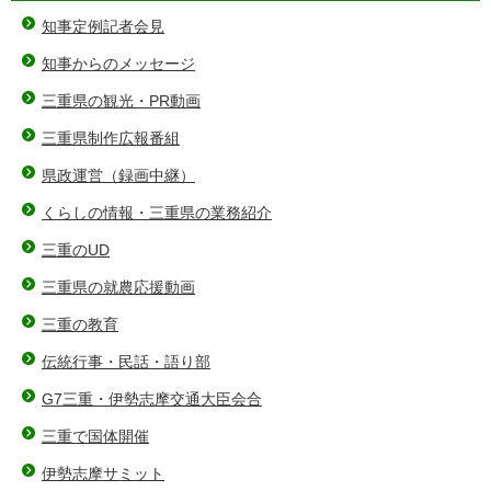
知事定例記者会見
知事からのメッセージ
三重県の観光・PR動画
三重県制作広報番組
県政運営（録画中継）
くらしの情報・三重県の業務紹介
三重のUD
三重県の就農応援動画
三重の教育
伝統行事・民話・語り部
G7三重・伊勢志摩交通大臣会合
三重で国体開催
伊勢志摩サミット